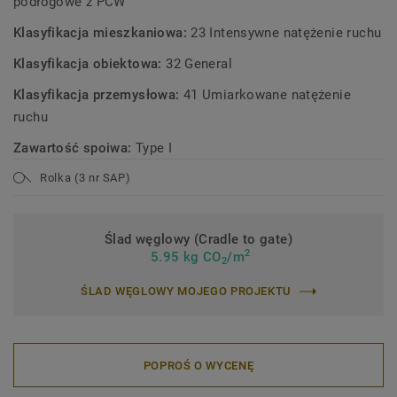
podłogowe z PCW
Klasyfikacja mieszkaniowa:
23 Intensywne natężenie ruchu
Klasyfikacja obiektowa:
32 General
Klasyfikacja przemysłowa:
41 Umiarkowane natężenie
ruchu
Zawartość spoiwa:
Type I
Rolka (3 nr SAP)
Ślad węglowy (Cradle to gate)
2
5.95 kg CO
/m
2
ŚLAD WĘGLOWY MOJEGO PROJEKTU
POPROŚ O WYCENĘ