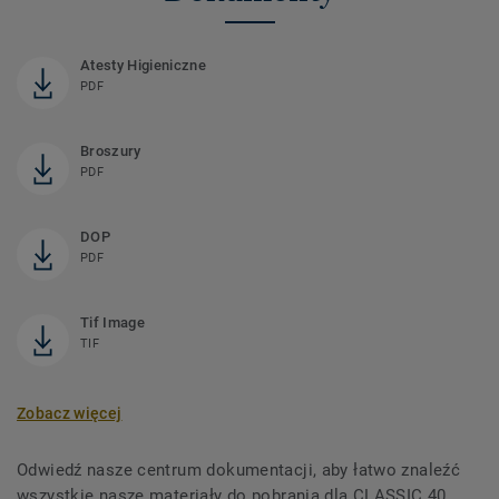
Atesty Higieniczne
PDF
Broszury
PDF
DOP
PDF
Tif Image
TIF
Zobacz więcej
Odwiedź nasze centrum dokumentacji, aby łatwo znaleźć
wszystkie nasze materiały do ​​pobrania dla CLASSIC 40