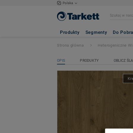
Polska
Topaz 70
- Hudso
Produkty
Segmenty
Do Pobra
Strona główna
Heterogeniczne W
OPIS
PRODUKTY
OBLICZ ŚL
Kr