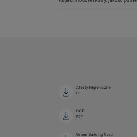
Aspekt środowiskowy, jakość powie
Atesty Higieniczne
PDF
DOP
PDF
Green Building Card