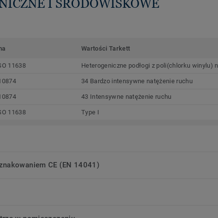
HNICZNE I ŚRODOWISKOWE
ma
Wartości Tarkett
SO 11638
Heterogeniczne podłogi z poli(chlorku winylu) 
10874
34 Bardzo intensywne natężenie ruchu
10874
43 Intensywne natężenie ruchu
SO 11638
Type I
oznakowaniem CE (EN 14041)