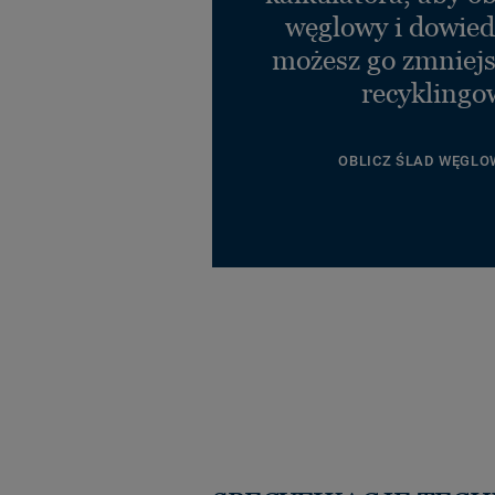
węglowy i dowiedz
możesz go zmniejs
recyklingo
OBLICZ ŚLAD WĘGLO