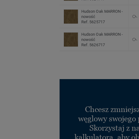
Hudson Oak MARRON -
nowość
Ref. 5625717
Hudson Oak MARRON -
nowość
Ref. 5626717
Chcesz zmniejsz
węglowy swojego 
Skorzystaj z n
kalkulatora, aby ob