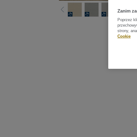
Zanim z
Poprzez kl
Sprawdź
przechowyw
strony, an
Cookie