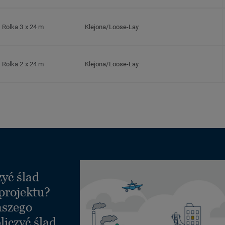
Rolka 3 x 24 m
Klejona/Loose-Lay
Rolka 2 x 24 m
Klejona/Loose-Lay
yć ślad
projektu?
aszego
liczyć ślad