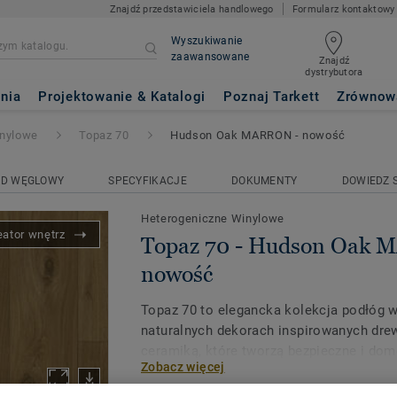
Znajdź przedstawiciela handlowego
Formularz kontaktowy
Wyszukiwanie
zaawansowane
Znajdź
dystrybutora
n Oak MARRON - nowość
nia
Projektowanie & Katalogi
Poznaj Tarkett
Zrównow
inylowe
Topaz 70
Hudson Oak MARRON - nowość
AD WĘGLOWY
SPECYFIKACJE
DOKUMENTY
DOWIEDZ S
Heterogeniczne Winylowe
eator wnętrz
Topaz 70 - Hudson Oak 
nowość
Topaz 70 to elegancka kolekcja podłóg w
naturalnych dekorach inspirowanych dr
ceramiką, które tworzą bezpieczne i do
Zobacz więcej
właściwości antypoślizgowe, które nadaj
funkcjonalność w przestrzeniach, gdzie 