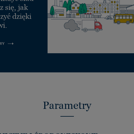
 się, jak
zyć dzięki
wi.
WY
Parametry