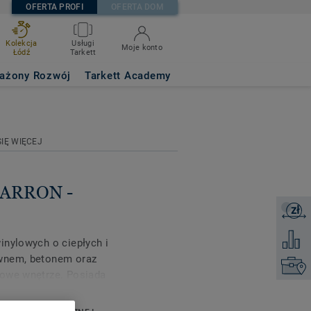
OFERTA PROFI
OFERTA DOM
Kolekcja
Usługi
Moje konto
Łódź
Tarkett
ażony Rozwój
Tarkett Academy
IĘ WIĘCEJ
MARRON -
zł
Zapytaj 
Dodaj d
inylowych o ciepłych i
ewnem, betonem oraz
Kontakt
mowe wnętrze. Posiada
ą jej wysoką
odporność na poślizg ma