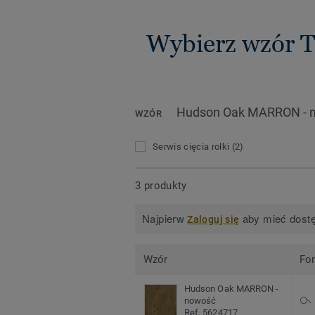
Wybierz wzór 
Hudson Oak MARRON - 
WZÓR
Serwis cięcia rolki
(2)
3 produkty
Najpierw
aby mieć dostę
Zaloguj się
Wzór
Fo
Hudson Oak MARRON -
nowość
Ref. 5624717