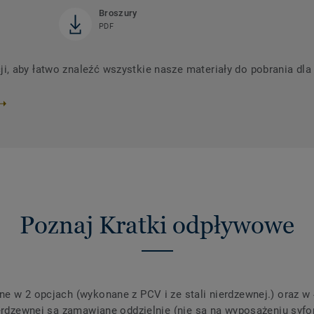
Broszury
PDF
 aby łatwo znaleźć wszystkie nasze materiały do ​​pobrania dl
Poznaj Kratki odpływowe
e w 2 opcjach (wykonane z PCV i ze stali nierdzewnej.) oraz w 
ierdzewnej są zamawiane oddzielnie (nie są na wyposażeniu syf