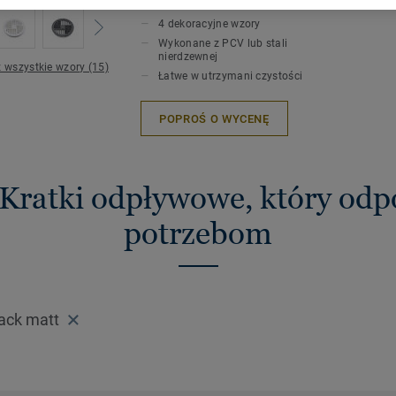
KLUCZOWE CECHY
4 dekoracyjne wzory
Wykonane z PCV lub stali
nierdzewnej
 wszystkie wzory (15)
Łatwe w utrzymani czystości
POPROŚ O WYCENĘ
 Kratki odpływowe, który od
potrzebom
lack matt