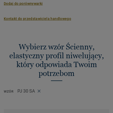
poliestrowej z klejem akrylowym, charakteryzuje się
Dodaj do porównywarki
wysoką odpornością na rozciąganie i tworzy barierę
migracyjną między dwoma powierzchniami.
Zaprojektowana przez instalatorów Tarkett jako szybkie,
Kontakt do przedstawiciela handlowego
czyste i bezwonne rozwiązanie montażowe – unikalne na
rynku.
Wybierz wzór Ścienny,
elastyczny profil niwelujący,
który odpowiada Twoim
potrzebom
PJ 30 SA
WZÓR