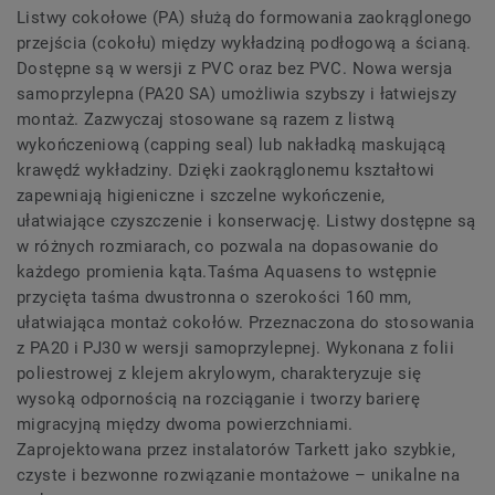
Listwy cokołowe (PA) służą do formowania zaokrąglonego
przejścia (cokołu) między wykładziną podłogową a ścianą.
Dostępne są w wersji z PVC oraz bez PVC. Nowa wersja
samoprzylepna (PA20 SA) umożliwia szybszy i łatwiejszy
montaż. Zazwyczaj stosowane są razem z listwą
wykończeniową (capping seal) lub nakładką maskującą
krawędź wykładziny. Dzięki zaokrąglonemu kształtowi
zapewniają higieniczne i szczelne wykończenie,
ułatwiające czyszczenie i konserwację. Listwy dostępne są
w różnych rozmiarach, co pozwala na dopasowanie do
każdego promienia kąta.Taśma Aquasens to wstępnie
przycięta taśma dwustronna o szerokości 160 mm,
ułatwiająca montaż cokołów. Przeznaczona do stosowania
z PA20 i PJ30 w wersji samoprzylepnej. Wykonana z folii
poliestrowej z klejem akrylowym, charakteryzuje się
wysoką odpornością na rozciąganie i tworzy barierę
migracyjną między dwoma powierzchniami.
Zaprojektowana przez instalatorów Tarkett jako szybkie,
czyste i bezwonne rozwiązanie montażowe – unikalne na