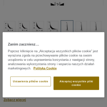
Sprawdź wszystkie wzory (8)
Zanim zaczniesz…
Poprzez kliknięcie na „Akceptacja wszystkich plików cookie” jest
Pomieszczenia mokre
wyrażona zgoda na przechowywanie plików cookie na swoim
Ścienny, elastyczny profil
urządzeniu w celu usprawnienia korzystania z nawigacji strony,
analizowania wykorzystania strony i wsparcia naszych działań
niwelujący - PJ 30 SA
marketingowych.
Polityka Cookie
Ścienne, elastyczne profile niwelujące (PJ) to trójkątne
Ustawienia plików cookie
Akceptuj wszystkie pliki
listwy montowane na klej, które pozwalają na
cookie
zniwelowanie grubości wykładziny i stworzenie płynnego
przejścia wykładziny ściennej Aquarelle na wykonany
Zobacz więcej
cokół. Tym samym zapewniają wodoszczelność łączenia
wykładziny. Kompatybilne z wykładzinami dedykowanymi