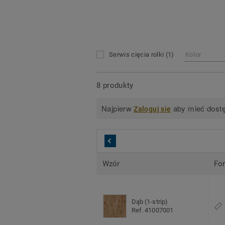
Serwis cięcia rolki
(1)
Kolor
8 produkty
Najpierw
aby mieć dostę
Zaloguj się
Wzór
Fo
Dąb (1-strip)
Ref. 41007001