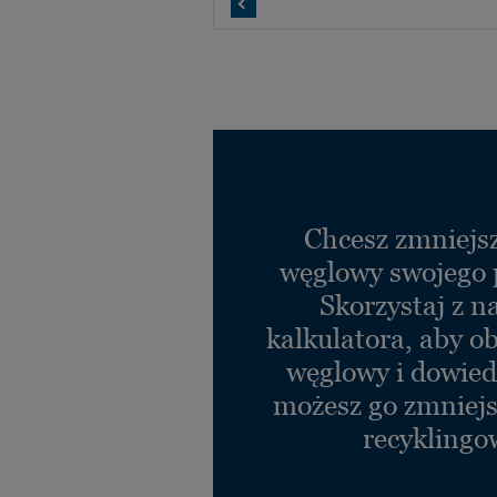
Chcesz zmniejsz
węglowy swojego 
Skorzystaj z n
kalkulatora, aby ob
węglowy i dowiedz
możesz go zmniejs
recyklingo