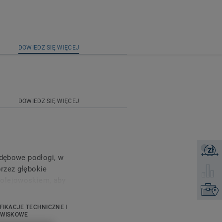
DOWIEDZ SIĘ WIĘCEJ
DOWIEDZ SIĘ WIĘCEJ
zł
Zapytaj 
 dębowe podłogi, w
rzez głębokie
Wybierz
 olejowoskiem, aby
Kontakt
widoczne są
mne pęknięcia z
FIKACJE TECHNICZNE I
cie powstaje atrakcyjna
OWISKOWE