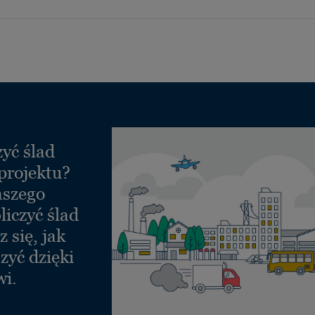
yć ślad
projektu?
aszego
liczyć ślad
 się, jak
zyć dzięki
wi.