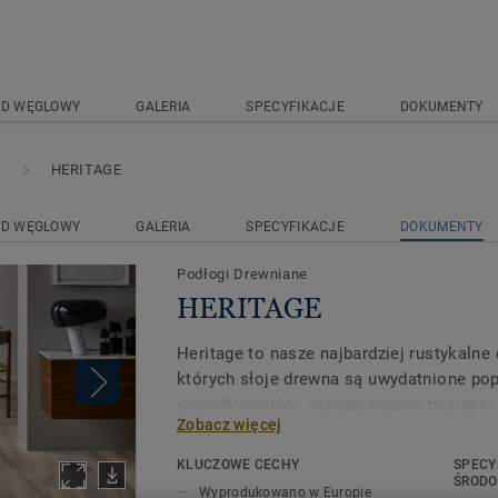
AD WĘGLOWY
GALERIA
SPECYFIKACJE
DOKUMENTY
HERITAGE
AD WĘGLOWY
GALERIA
SPECYFIKACJE
DOKUMENTY
Podłogi Drewniane
HERITAGE
Heritage to nasze najbardziej rustykalne
których słoje drewna są uwydatnione pop
szczotkowanie i zabezpieczone twardym
Zobacz więcej
uwydatnić piękne detale. Na podłogach 
niedoskonale naprawione duże sęki i cie
KLUCZOWE CECHY
SPECY
różnicami w kolorze i strukturze. W efek
ŚROD
Wyprodukowano w Europie