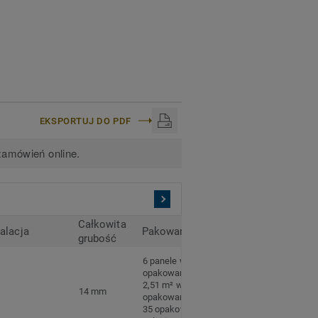
EKSPORTUJ DO PDF
zamówień online.
Całkowita
talacja
Pakowanie
grubość
6 panele w
opakowaniu
2,51 m² w
14 mm
opakowaniu
35 opakowań na