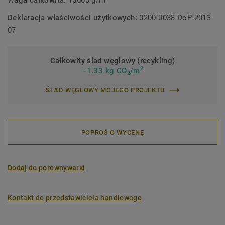
Waga całkowita:
15000 g/m²
Deklaracja właściwości użytkowych:
0200-0038-DoP-2013-
07
Całkowity ślad węglowy (recykling)
2
-1.33 kg CO
/m
2
ŚLAD WĘGLOWY MOJEGO PROJEKTU
POPROŚ O WYCENĘ
Dodaj do porównywarki
Kontakt do przedstawiciela handlowego