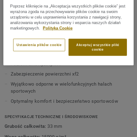
Zobacz więcej
pokrytej wykończeniem xf2.
Poprzez kliknięcie na „Akceptacja wszystkich plików cookie” jest
wyrażona zgoda na przechowywanie plików cookie na swoim
Ta wszechstronna podłoga umożliwia wykorzystywanie sal
urządzeniu w celu usprawnienia korzystania z nawigacji strony,
KLUCZOWE CECHY
gimnastycznych i hal sportowych zarówno do celów
analizowania wykorzystania strony i wsparcia naszych działań
Wyprodukowano we Włoszech
marketingowych.
Polityka Cookie
sportowych (koszykówka, siatkówka itd.), jak i
Biblioteka BIM
niezwiązanych ze sportem (wybory, egzaminy itd.) bez
konieczności stosowania dodatkowej ochrony. Górna
Ustawienia plików cookie
Akceptuj wszystkie pliki
Bardzo dobre parametry (spełnia wymogi normy EN
cookie
warstwa z linoleum jest niezwykle odporna na zniszczenie i
14904:A4)
obciążenia toczne.
Poziom amortyzacji A4
Zabezpieczenie powierzchni xf2
Wyjątkowo odporne w wielofunkcyjnych halach
sportowych
Optymalny komfort i bezpieczeństwo sportowców
SPECYFIKACJE TECHNICZNE I ŚRODOWISKOWE
Grubość całkowita:
33 mm