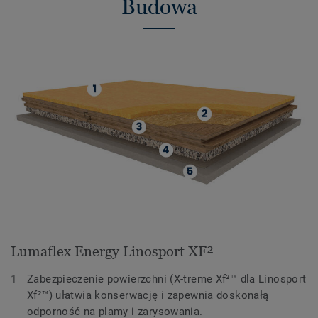
Budowa
Lumaflex Energy Linosport XF²
Zabezpieczenie powierzchni (X-treme Xf²™ dla Linosport
Xf²™) ułatwia konserwację i zapewnia doskonałą
odporność na plamy i zarysowania.