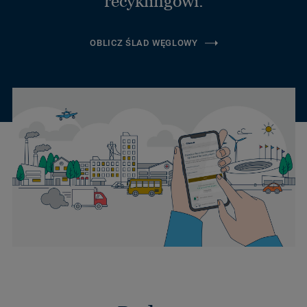
recyklingowi.
OBLICZ ŚLAD WĘGLOWY