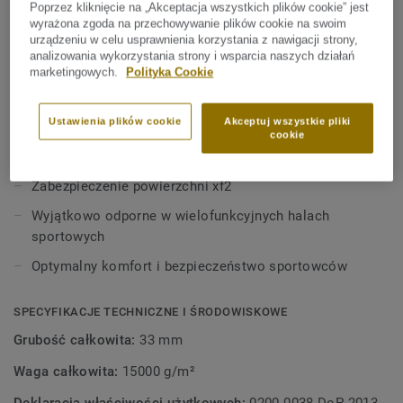
Poprzez kliknięcie na „Akceptacja wszystkich plików cookie” jest
Ta wszechstronna podłoga umożliwia wykorzystywanie sal
KLUCZOWE CECHY
wyrażona zgoda na przechowywanie plików cookie na swoim
gimnastycznych i hal sportowych zarówno do celów
urządzeniu w celu usprawnienia korzystania z nawigacji strony,
Wyprodukowano we Włoszech
sportowych (koszykówka, siatkówka itd.), jak i
analizowania wykorzystania strony i wsparcia naszych działań
marketingowych.
Polityka Cookie
Biblioteka BIM
niezwiązanych ze sportem (wybory, egzaminy itd.) bez
konieczności stosowania dodatkowej ochrony. Górna
Bardzo dobre parametry (spełnia wymogi normy EN
warstwa z linoleum jest niezwykle odporna na zniszczenie i
Ustawienia plików cookie
Akceptuj wszystkie pliki
14904:A4)
cookie
obciążenia toczne.
Poziom amortyzacji A4
Zabezpieczenie powierzchni xf2
Wyjątkowo odporne w wielofunkcyjnych halach
sportowych
Optymalny komfort i bezpieczeństwo sportowców
SPECYFIKACJE TECHNICZNE I ŚRODOWISKOWE
Grubość całkowita:
33 mm
Waga całkowita:
15000 g/m²