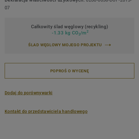
Deklaracja właściwości użytkowych:
0200-0038-DoP-2013-
07
Całkowity ślad węglowy (recykling)
2
-1.33 kg CO
/m
2
ŚLAD WĘGLOWY MOJEGO PROJEKTU
POPROŚ O WYCENĘ
Dodaj do porównywarki
Kontakt do przedstawiciela handlowego