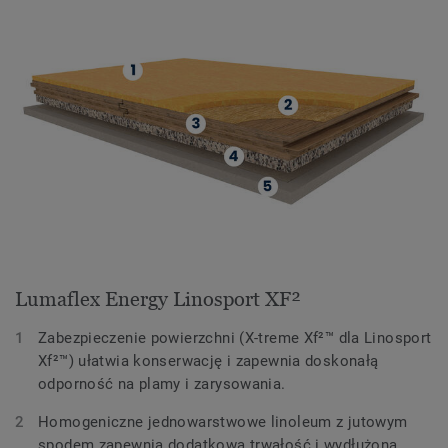
Lumaflex Energy Linosport XF²
Zabezpieczenie powierzchni (X-treme Xf²™ dla Linosport
Xf²™) ułatwia konserwację i zapewnia doskonałą
odporność na plamy i zarysowania.
Homogeniczne jednowarstwowe linoleum z jutowym
spodem zapewnia dodatkową trwałość i wydłużoną