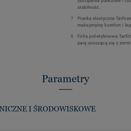
obciążenia punktowe i to
stabilność.
Pianka elastyczna Tarfoa
maksymalny komfort i leps
Folia polietylenowa Tarf
parą unoszącą się z ziemi
Parametry
HNICZNE I ŚRODOWISKOWE