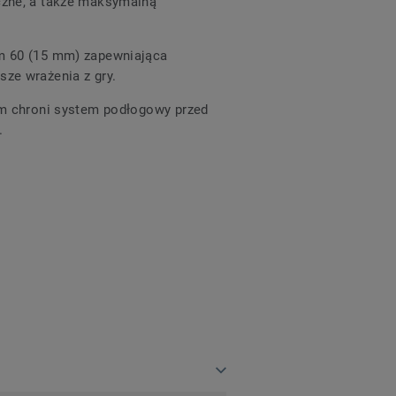
czne, a także maksymalną
m 60 (15 mm) zapewniająca
ze wrażenia z gry.
ilm chroni system podłogowy przed
.