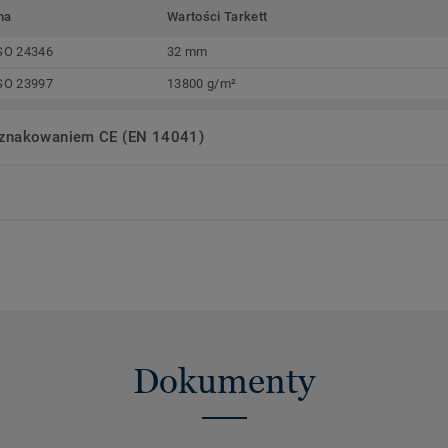
ma
Wartości Tarkett
SO 24346
32 mm
SO 23997
13800 g/m²
oznakowaniem CE (EN 14041)
Dokumenty