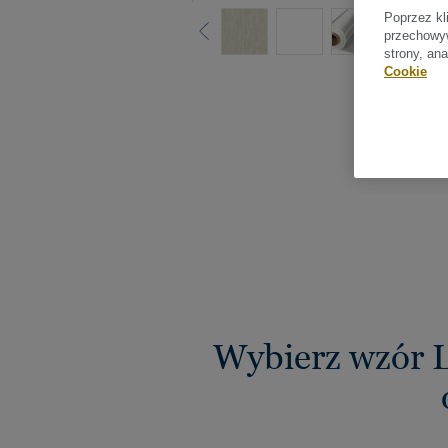
Poprzez kl
przechowyw
strony, an
Cookie
Sprawdź
Wybierz wzór 