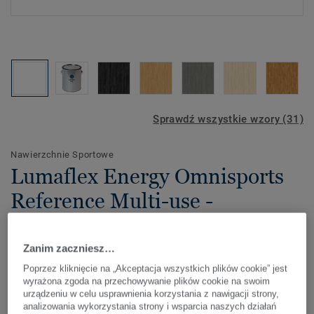
Sprawdź wszystkie wzory (31)
Nawierzchnie Sportowe
Lumaflex Energy Omnisports
Reference Multi-use -
LUMAFLEX NOZZLE
Zanim zaczniesz…
Lumaflex Energy Omnisports Reference Multi-use to
Poprzez kliknięcie na „Akceptacja wszystkich plików cookie” jest
kombinowany system podłogi sportowej, składający się z
wyrażona zgoda na przechowywanie plików cookie na swoim
warstwy podkładowej ze sklejki brzozowej o grubości
urządzeniu w celu usprawnienia korzystania z nawigacji strony,
15mm i górnej warstwy winylowej Omnisports Reference
analizowania wykorzystania strony i wsparcia naszych działań