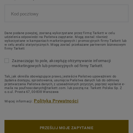
Dane podane powyżej, zostaną wykorzystane przez firmę Tarkett w celu
udzielenia odpowiedzi na Państwa zapytanie. Mogą zostać również
wykorzystane w kampaniach marketingowych i promocyjnych firmy Tarkett lub
w celu analiz statystycznych. Mogą zostać przekazane partnerom biznesowym
firmy Tarkett
Zaznaczając to pole, akceptuję otrzymywanie informacji
marketingowych lub promocyjnych od firmy Tarkett.
Tak, jak określa obowiązujące prawo, jesteście Państwo upoważnieni do
żądania dostępu, sprostowania, usunięcia Państwa danych lub do odmowy
przetwarzania Państwa danych, z uzasadnionych przyczyn, poprzez wysłanie e-
maila na poufnoscdanych@tarkett.com. lub pocztą na: Tarkett Polska Sp. Z
o.o.ul. Prosta 67, 00-838 Warszawa
Polityka Prywatności
Więcej informacji:
PRZEŚLIJ MOJE ZAPYTANIE