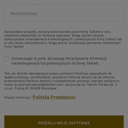
Dane podane powyżej, zostaną wykorzystane przez firmę Tarkett w celu
udzielenia odpowiedzi na Państwa zapytanie. Mogą zostać również
wykorzystane w kampaniach marketingowych i promocyjnych firmy Tarkett lub
w celu analiz statystycznych. Mogą zostać przekazane partnerom biznesowym
firmy Tarkett
Zaznaczając to pole, akceptuję otrzymywanie informacji
marketingowych lub promocyjnych od firmy Tarkett.
Tak, jak określa obowiązujące prawo, jesteście Państwo upoważnieni do
żądania dostępu, sprostowania, usunięcia Państwa danych lub do odmowy
przetwarzania Państwa danych, z uzasadnionych przyczyn, poprzez wysłanie e-
maila na poufnoscdanych@tarkett.com. lub pocztą na: Tarkett Polska Sp. Z
o.o.ul. Prosta 67, 00-838 Warszawa
Polityka Prywatności
Więcej informacji:
PRZEŚLIJ MOJE ZAPYTANIE