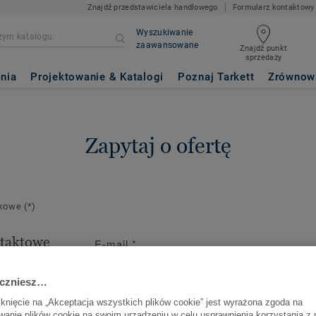
Znajdź przedstawiciela handlowego
Formularz kontaktowy
Wyszukiwanie
zaawansowane
Znajdź punkt
sprzedaży
nia
Projektowanie & Katalogi
Poznaj Tarkett
Zrównow
Zapytaj o ofertę
zkowe
(*)
taktowe
E-mail
*
kontakt dla
nia.
aczniesz…
iknięcie na „Akceptacja wszystkich plików cookie” jest wyrażona zgoda na
anie plików cookie na swoim urządzeniu w celu usprawnienia korzystania z 