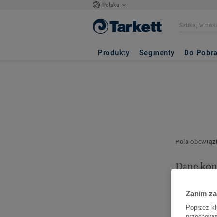
Polska
Produkty
Segmenty
Do Pobra
Pola obowią
Dane kon
Proszę podać 
tego zamówie
Zanim z
Poprzez kl
przechowyw