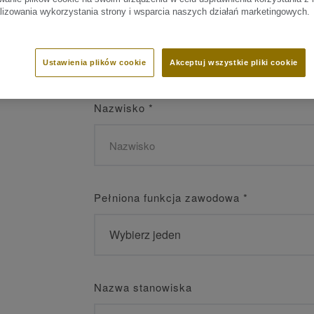
alizowania wykorzystania strony i wsparcia naszych działań marketingowych.
Imię
*
Ustawienia plików cookie
Akceptuj wszystkie pliki cookie
Nazwisko
*
Pełniona funkcja zawodowa
*
Nazwa stanowiska