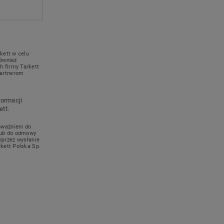
kett w celu
również
 firmy Tarkett
partnerom
formacji
tt.
oważnieni do
lub do odmowy
oprzez wysłanie
kett Polska Sp.