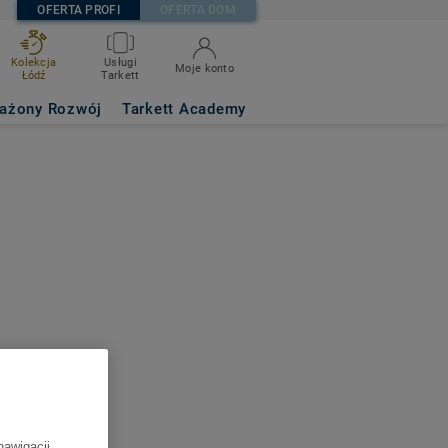
OFERTA PROFI
OFERTA DOM
Kolekcja
Usługi
Moje konto
Łódź
Tarkett
ażony Rozwój
Tarkett Academy
nawigacji