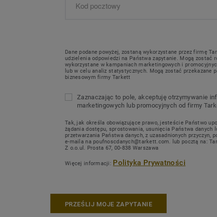
Dane podane powyżej, zostaną wykorzystane przez firmę Tar
udzielenia odpowiedzi na Państwa zapytanie. Mogą zostać 
wykorzystane w kampaniach marketingowych i promocyjnych
lub w celu analiz statystycznych. Mogą zostać przekazane 
biznesowym firmy Tarkett
Zaznaczając to pole, akceptuję otrzymywanie in
marketingowych lub promocyjnych od firmy Tarke
Tak, jak określa obowiązujące prawo, jesteście Państwo up
żądania dostępu, sprostowania, usunięcia Państwa danych 
przetwarzania Państwa danych, z uzasadnionych przyczyn, p
e-maila na poufnoscdanych@tarkett.com. lub pocztą na: Tar
Z o.o.ul. Prosta 67, 00-838 Warszawa
Polityka Prywatności
Więcej informacji:
PRZEŚLIJ MOJE ZAPYTANIE