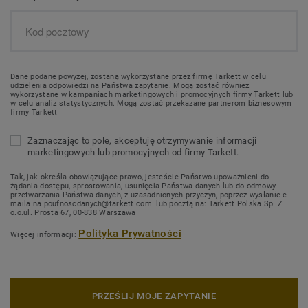
Dane podane powyżej, zostaną wykorzystane przez firmę Tarkett w celu
udzielenia odpowiedzi na Państwa zapytanie. Mogą zostać również
wykorzystane w kampaniach marketingowych i promocyjnych firmy Tarkett lub
w celu analiz statystycznych. Mogą zostać przekazane partnerom biznesowym
firmy Tarkett
Zaznaczając to pole, akceptuję otrzymywanie informacji
marketingowych lub promocyjnych od firmy Tarkett.
Tak, jak określa obowiązujące prawo, jesteście Państwo upoważnieni do
żądania dostępu, sprostowania, usunięcia Państwa danych lub do odmowy
przetwarzania Państwa danych, z uzasadnionych przyczyn, poprzez wysłanie e-
maila na poufnoscdanych@tarkett.com. lub pocztą na: Tarkett Polska Sp. Z
o.o.ul. Prosta 67, 00-838 Warszawa
Polityka Prywatności
Więcej informacji:
PRZEŚLIJ MOJE ZAPYTANIE