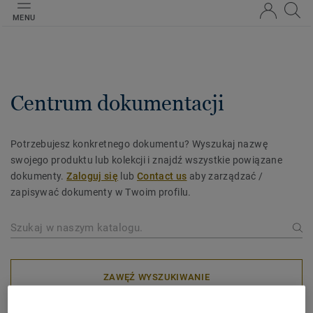
MENU
Centrum dokumentacji
Potrzebujesz konkretnego dokumentu? Wyszukaj nazwę
swojego produktu lub kolekcji i znajdź wszystkie powiązane
dokumenty.
Zaloguj się
lub
Contact us
aby zarządzać /
zapisywać dokumenty w Twoim profilu.
ZAWĘŹ WYSZUKIWANIE