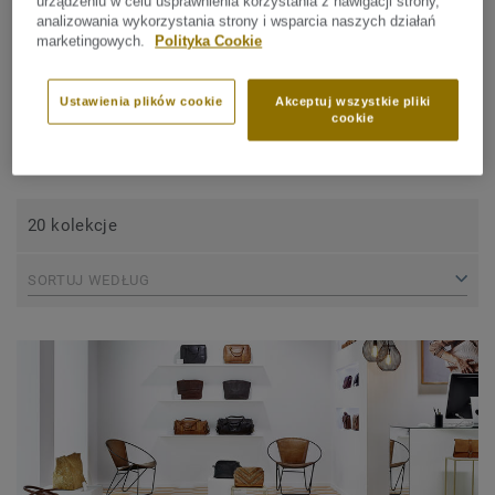
urządzeniu w celu usprawnienia korzystania z nawigacji strony,
zainstalować i 
analizowania wykorzystania strony i wsparcia naszych działań
Kolekcje
marketingowych.
Polityka Cookie
Ustawienia plików cookie
Akceptuj wszystkie pliki
cookie
ZAWĘŹ WYSZUKIWANIE
20 kolekcje
SORTUJ WEDŁUG