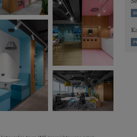
S
B
Ka
P