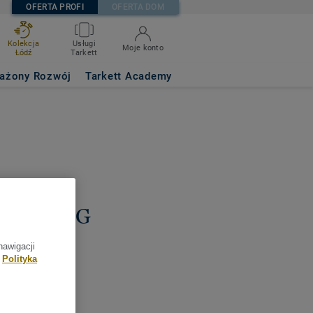
OFERTA PROFI
OFERTA DOM
Kolekcja
Usługi
Moje konto
Łódź
Tarkett
ażony Rozwój
Tarkett Academy
biuro ING
KA
nawigacji
Polityka