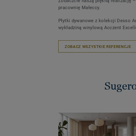
Zobaczcie naszą piękną realizację 
pracownię Małeccy.
Płytki dywanowe z kolekcji Desso Ar
wykładziną winylową Acczent Excell
ZOBACZ WSZYSTKIE REFERENCJE
Sugero