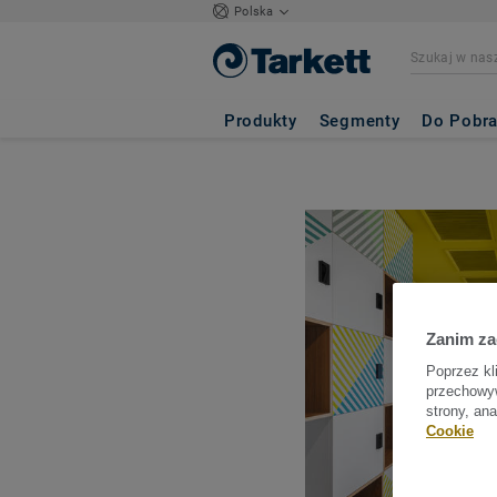
Polska
Produkty
Segmenty
Do Pobra
Zanim z
Poprzez kl
przechowyw
strony, an
Cookie