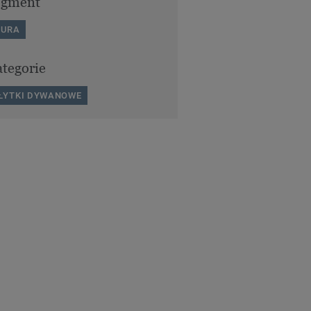
egment
IURA
tegorie
ŁYTKI DYWANOWE