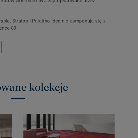
– katowickie biuro ING zaprojektowane przez
able, Stratos i Palatino idealnie komponują się z
ence 80.
wane kolekcje