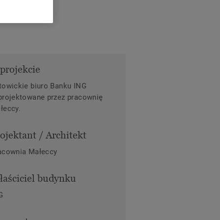
projekcie
towickie biuro Banku ING
projektowane przez pracownię
łeccy.
ojektant / Architekt
acownia Małeccy
aściciel budynku
G