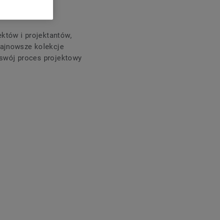
ektów i projektantów,
najnowsze kolekcje
ą swój proces projektowy