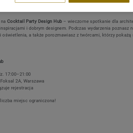
y na
Cocktail Party Design Hub
– wieczorne spotkanie dla archit
inspiracjami i dobrym designem. Podczas wydarzenia poznasz 
i i oświetlenia, a także porozmawiasz z twórcami, którzy pokaż
ub
z. 17:00–21:00
 Foksal 2A, Warszawa
zuje rejestracja
 liczba miejsc ograniczona!