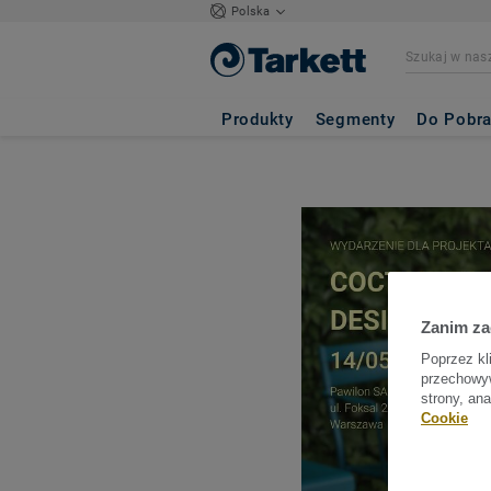
Polska
Produkty
Segmenty
Do Pobra
Zanim z
Poprzez kl
przechowyw
strony, an
Cookie