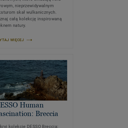
rowym, nieprzewidywalnym
ksturom skał wulkanicznych.
znaj całą kolekcję inspirowaną
ęknem natury.
YTAJ WIĘCEJ
ESSO Human
ascination: Breccia
kryj kolekcję DESSO Breccia: