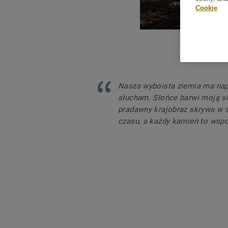
Cookie
Nasza wyboista ziemia ma napr
słucham. Słońce barwi moją sk
pradawny krajobraz skrywa w s
czasu, a każdy kamień to wspo