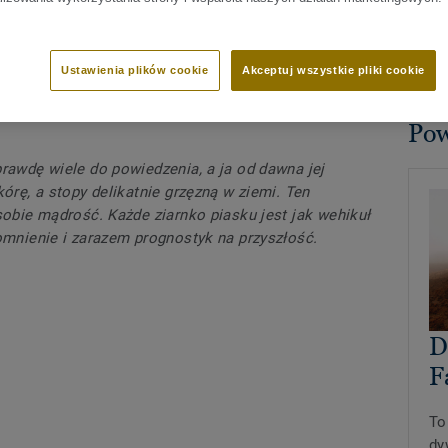
Ustawienia plików cookie
Akceptuj wszystkie pliki cookie
Pow
awdę wiele do powiedzenia, a ja od dawna jej
órę, a stopy delikatnie grzęzną w ziemi. Ten
obie mądrość. Każde ziarnko piasku jest jak wehikuł
mnienie i zarazem prognostyk na przyszłość.
D
F
To
dy