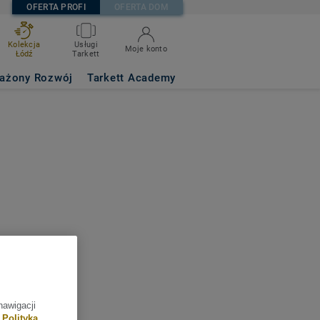
OFERTA PROFI
OFERTA DOM
Kolekcja
Usługi
Moje konto
Łódź
Tarkett
ażony Rozwój
Tarkett Academy
man
: Arable
nawigacji
Polityka