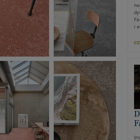
na
dy
Fa
i 
CZ
D
F
In