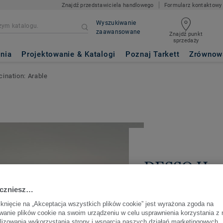
Znajdź przedstawiciela handlowego
Formularz kontaktowy
Wyszukiwanie
zaawansowane
Znajdź punkt
sprzedaży
nia
Projektowanie & Katalogi
Poznaj Tarkett
Zrównow
nation: Arable
DESSO Hu
Fascination
aczniesz…
iknięcie na „Akceptacja wszystkich plików cookie” jest wyrażona zgoda na
UDOSTĘPNIJ
anie plików cookie na swoim urządzeniu w celu usprawnienia korzystania z 
alizowania wykorzystania strony i wsparcia naszych działań marketingowych.