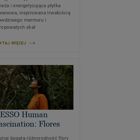
ieża i energetyzująca płytka
wanowa, inspirowana trwałością
awdziwego marmuru i
ropowatych skał
YTAJ WIĘCEJ
ESSO Human
ascination: Flores
znaj bogatą różnorodność flory