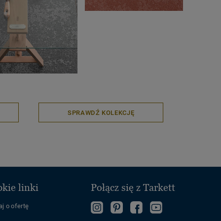
SPRAWDŹ KOLEKCJĘ
kie linki
Połącz się z Tarkett
j o ofertę
Follow
Follow
Zostań
Tarketta
us
us
fanem
na