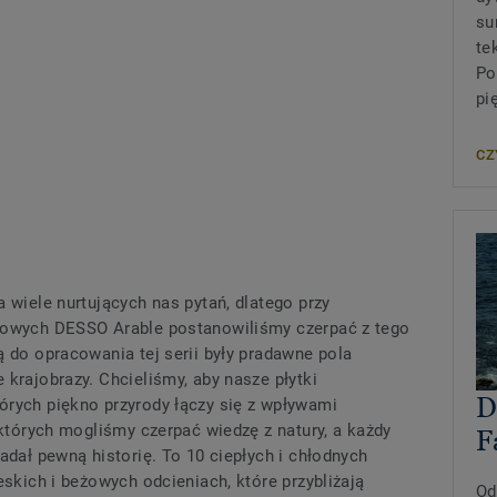
su
te
Po
pi
CZ
 wiele nurtujących nas pytań, dlatego przy
anowych DESSO Arable postanowiliśmy czerpać z tego
ą do opracowania tej serii były pradawne pola
 krajobrazy. Chcieliśmy, aby nasze płytki
D
órych piękno przyrody łączy się z wpływami
 których mogliśmy czerpać wiedzę z natury, a każdy
F
adał pewną historię. To 10 ciepłych i chłodnych
eskich i beżowych odcieniach, które przybliżają
Od