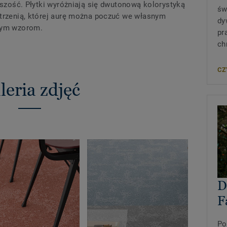
ejszość. Płytki wyróżniają się dwutonową kolorystyką
św
strzenią, której aurę można poczuć we własnym
dy
anym wzorom.
pr
ch
CZ
leria zdjęć
D
F
Po