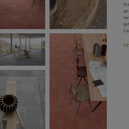
kr
po
na
py
Ca
CZ