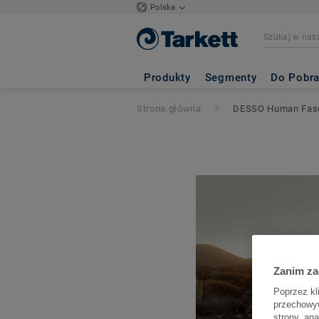
Polska
Produkty
Segmenty
Do Pobra
Strona główna
DESSO Human Fasci
Zanim z
Poprzez kl
przechowyw
strony, an