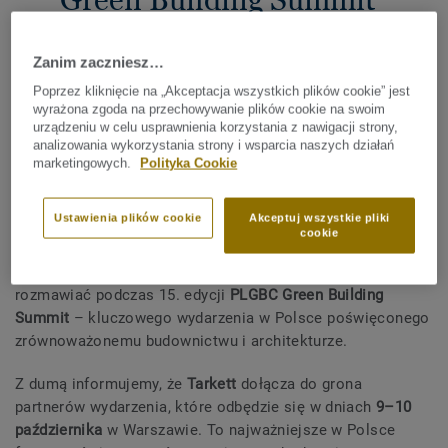
2025
Zanim zaczniesz…
01 PAŹDZIERNIKA 2025
Poprzez kliknięcie na „Akceptacja wszystkich plików cookie” jest
UDOSTĘPNIJ
wyrażona zgoda na przechowywanie plików cookie na swoim
urządzeniu w celu usprawnienia korzystania z nawigacji strony,
analizowania wykorzystania strony i wsparcia naszych działań
marketingowych.
Polityka Cookie
W świecie pełnym wyzwań klimatycznych, społecznych i
urbanistycznych potrzebujemy świeżego spojrzenia na
Ustawienia plików cookie
Akceptuj wszystkie pliki
sposób, w jaki projektujemy, budujemy i zarządzamy
cookie
przestrzenią. O tym, jak tworzyć równowagę między
środowiskiem, człowiekiem i technologią, będziemy
rozmawiać podczas 15. edycji
PLGBC Green Building
Summit
– kluczowego wydarzenia w Polsce poświęconego
zrównoważonemu budownictwu i architekturze.
Z dumą informujemy, że
Tarkett
dołącza do grona
partnerów wydarzenia, które odbędzie się w dniach
9–10
października
w Warszawie. To najważniejsze w Polsce