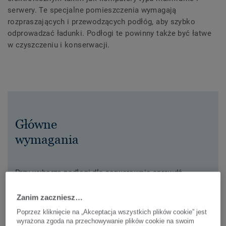
serwery. Te specjalne pomieszczenia wymagają
rozpraszających i przewodzących podłóg, aby szybko
odprowadzać ładunki. Podłogi te powinny także być łatwe
w czyszczeniu i konserwacji.
Główne
wymagania
Przy wyborze podłogi dla serwerownie sprawdź
poniższe wymagania
Zanim zaczniesz…
Antystatyczność
Poprzez kliknięcie na „Akceptacja wszystkich plików cookie” jest
Łatwość czyszczenia
wyrażona zgoda na przechowywanie plików cookie na swoim