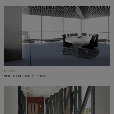
Linoleum
VENETO SICURO XF²™ R10