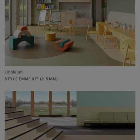
Linoleum
STYLE EMME XF² (2.5 MM)