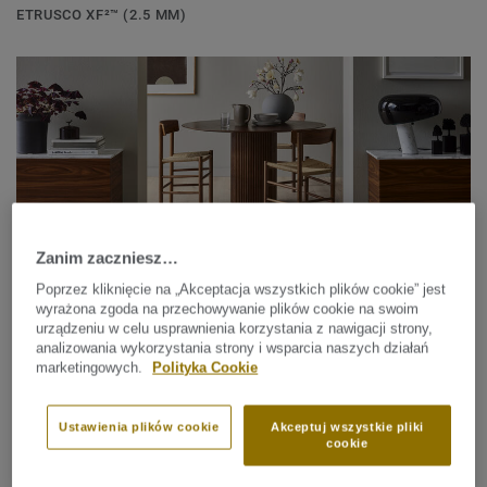
ETRUSCO XF²™ (2.5 MM)
Zanim zaczniesz…
Poprzez kliknięcie na „Akceptacja wszystkich plików cookie” jest
wyrażona zgoda na przechowywanie plików cookie na swoim
urządzeniu w celu usprawnienia korzystania z nawigacji strony,
Podłogi Drewniane
analizowania wykorzystania strony i wsparcia naszych działań
HERITAGE
marketingowych.
Polityka Cookie
Ustawienia plików cookie
Akceptuj wszystkie pliki
cookie