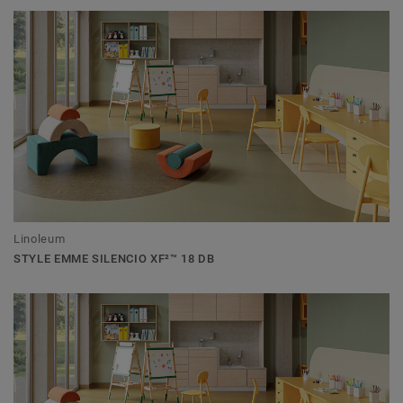
Linoleum
STYLE EMME SILENCIO XF²™ 18 DB