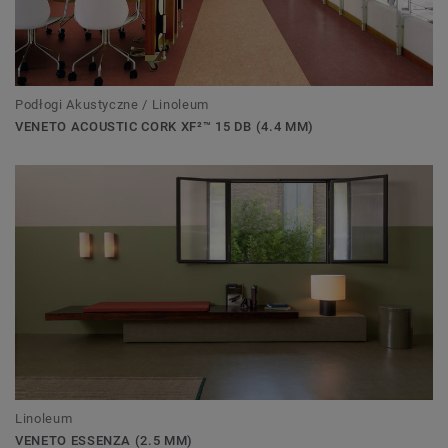
Podłogi Akustyczne / Linoleum
VENETO ACOUSTIC CORK XF²™ 15 DB (4.4 MM)
Linoleum
VENETO ESSENZA (2.5 MM)