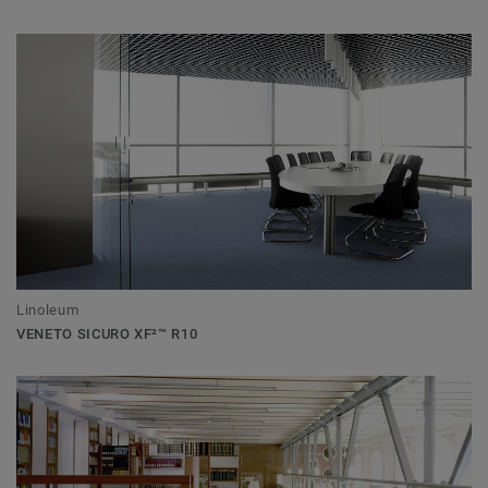
Linoleum
VENETO SICURO XF²™ R10