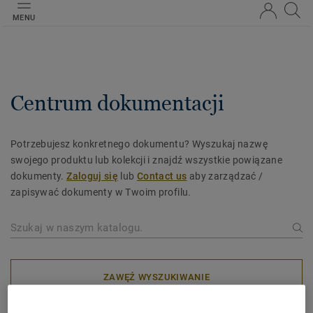
MENU
Centrum dokumentacji
Potrzebujesz konkretnego dokumentu? Wyszukaj nazwę
swojego produktu lub kolekcji i znajdź wszystkie powiązane
dokumenty.
Zaloguj się
lub
Contact us
aby zarządzać /
zapisywać dokumenty w Twoim profilu.
ZAWĘŹ WYSZUKIWANIE