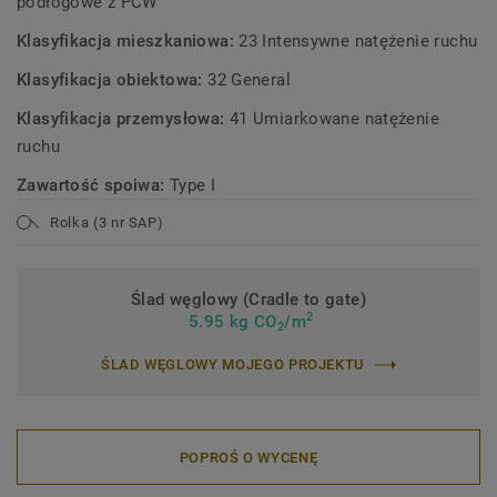
podłogowe z PCW
Klasyfikacja mieszkaniowa:
23 Intensywne natężenie ruchu
Klasyfikacja obiektowa:
32 General
Klasyfikacja przemysłowa:
41 Umiarkowane natężenie
ruchu
Zawartość spoiwa:
Type I
Rolka (3 nr SAP)
Ślad węglowy (Cradle to gate)
2
5.95 kg CO
/m
2
ŚLAD WĘGLOWY MOJEGO PROJEKTU
POPROŚ O WYCENĘ