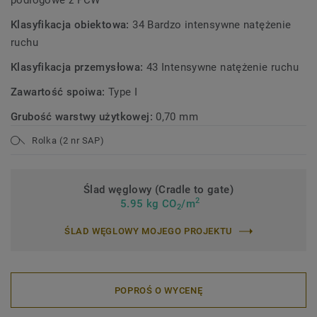
podłogowe z PCW
Klasyfikacja obiektowa:
34 Bardzo intensywne natężenie
ruchu
Klasyfikacja przemysłowa:
43 Intensywne natężenie ruchu
Zawartość spoiwa:
Type I
Grubość warstwy użytkowej:
0,70 mm
Rolka (2 nr SAP)
Ślad węglowy (Cradle to gate)
2
5.95 kg CO
/m
2
ŚLAD WĘGLOWY MOJEGO PROJEKTU
POPROŚ O WYCENĘ