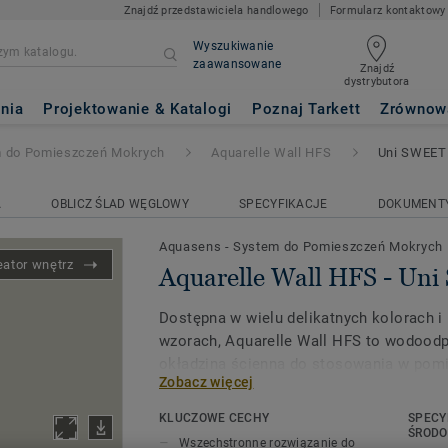
Znajdź przedstawiciela handlowego
Formularz kontaktowy
Wyszukiwanie
zaawansowane
Znajdź
dystrybutora
FS
- Uni SWEET GREY
nia
Projektowanie & Katalogi
Poznaj Tarkett
Zrównow
m do Pomieszczeń Mokrych
Aquarelle Wall HFS
Uni SWEET
A
OBLICZ ŚLAD WĘGLOWY
SPECYFIKACJE
DOKUMENT
Aquasens - System do Pomieszczeń Mokrych
eator wnętrz
Aquarelle Wall HFS - U
Dostępna w wielu delikatnych kolorach i
wzorach, Aquarelle Wall HFS to wodood
okładzina ścienna do stosowania w pom
Zobacz więcej
takich jak pomieszczenia dla pacjentów
zdrowotnej i opieki nad osobami starszym
KLUCZOWE CECHY
SPECY
szatnie w budynkach edukacyjnych, pomi
ŚROD
Wszechstronne rozwiązanie do