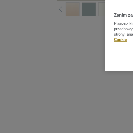
Zanim z
Sprawdź
Poprzez kl
przechowyw
strony, an
Cookie