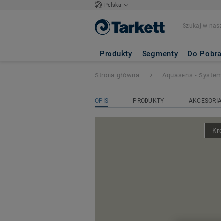
Polska
Aquarelle Wall H
Produkty
Segmenty
Do Pobra
Strona główna
Aquasens - Syste
OPIS
PRODUKTY
AKCESORI
Kr