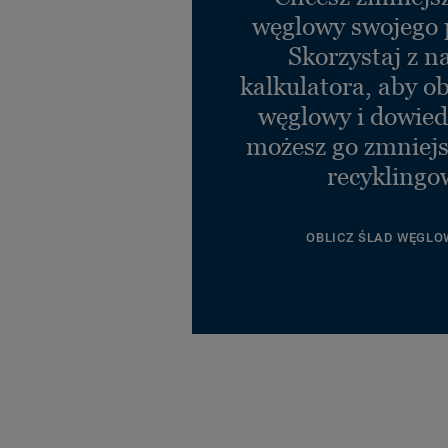
węglowy swojego 
Skorzystaj z n
kalkulatora, aby ob
węglowy i dowiedz
możesz go zmniejs
recyklingo
OBLICZ ŚLAD WĘGLO