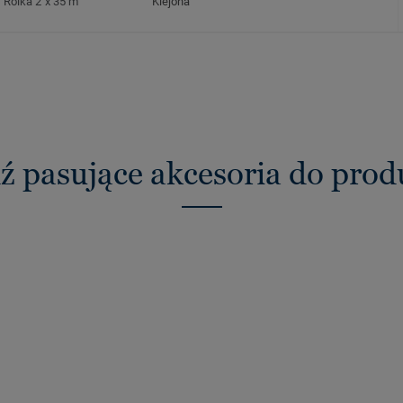
Rolka 2 x 35 m
Klejona
ź pasujące akcesoria do pro