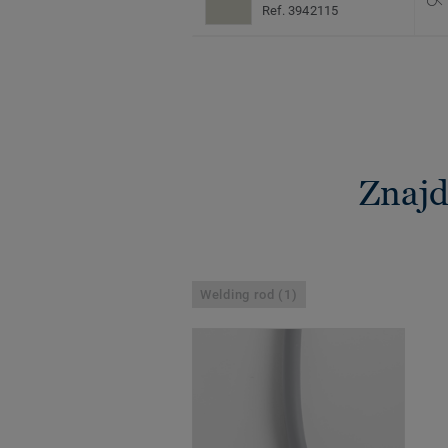
Ref. 3942115
Znajd
Welding rod (1)