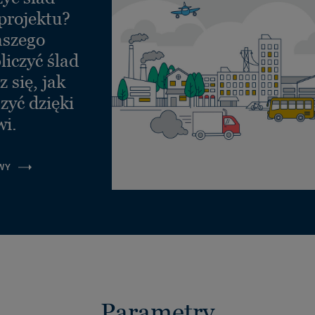
projektu?
aszego
liczyć ślad
 się, jak
zyć dzięki
wi.
WY
Parametry