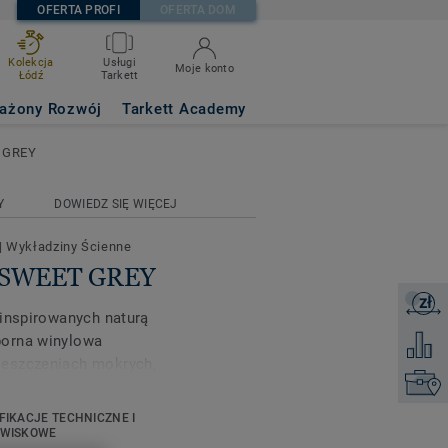
OFERTA PROFI
OFERTA DOM
Kolekcja
Usługi
Moje konto
Łódź
Tarkett
ażony Rozwój
Tarkett Academy
 GREY
Y
DOWIEDZ SIĘ WIĘCEJ
|
Wykładziny Ścienne
ni SWEET GREY
zł
Zapytaj 
 inspirowanych naturą
porna winylowa
Dodaj d
ieszczeniach mokrych,
Kontakt
 w placówkach opieki
i, zbiorcze natryski i
FIKACJE TECHNICZNE I
eszczenia socjalne,
OWISKOWE