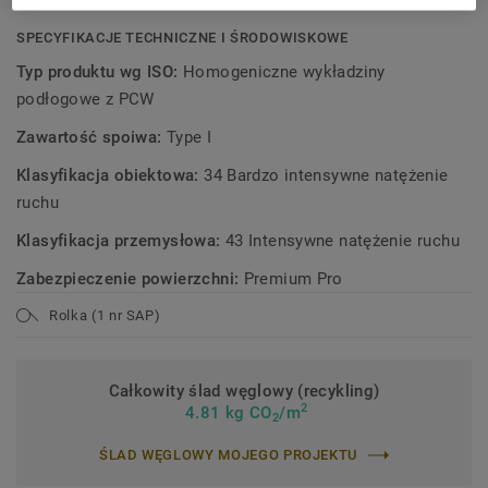
SPECYFIKACJE TECHNICZNE I ŚRODOWISKOWE
Typ produktu wg ISO:
Homogeniczne wykładziny
podłogowe z PCW
Zawartość spoiwa:
Type I
Klasyfikacja obiektowa:
34 Bardzo intensywne natężenie
ruchu
Klasyfikacja przemysłowa:
43 Intensywne natężenie ruchu
Zabezpieczenie powierzchni:
Premium Pro
Rolka (1 nr SAP)
Całkowity ślad węglowy (recykling)
2
4.81 kg CO
/m
2
ŚLAD WĘGLOWY MOJEGO PROJEKTU