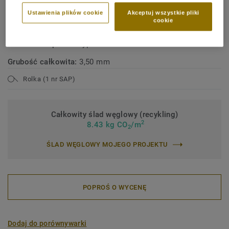
ruchu
Ustawienia plików cookie
Akceptuj wszystkie pliki
cookie
Klasyfikacja przemysłowa:
42 Średnie natężenie ruchu
Zawartość spoiwa:
Type II
Grubość całkowita:
3,50 mm
Rolka (1 nr SAP)
Całkowity ślad węglowy (recykling)
2
8.43 kg CO
/m
2
ŚLAD WĘGLOWY MOJEGO PROJEKTU
POPROŚ O WYCENĘ
Dodaj do porównywarki