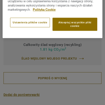
urządzeniu w celu usprawnienia korzystania z nawigacji strony,
ruchu
analizowania wykorzystania strony i wsparcia naszych działań
marketingowych.
Polityka Cookie
Klasyfikacja przemysłowa:
43 Intensywne natężenie ruchu
Zabezpieczenie powierzchni:
iQ PUR
Ustawienia plików cookie
Akceptuj wszystkie pliki
cookie
Rolka (1 nr SAP)
Płytka (1 nr SAP)
Całkowity ślad węglowy (recykling)
2
1.81 kg CO
/m
2
ŚLAD WĘGLOWY MOJEGO PROJEKTU
POPROŚ O WYCENĘ
Dodaj do porównywarki