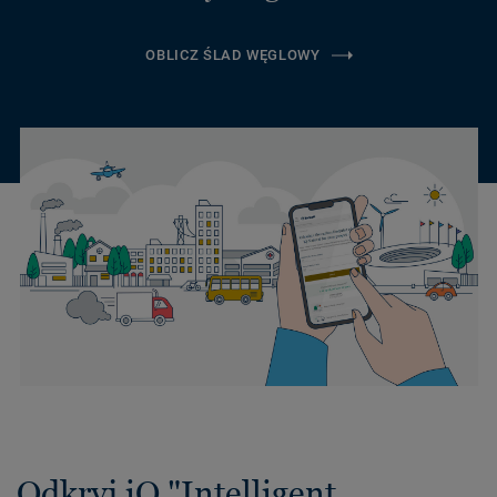
OBLICZ ŚLAD WĘGLOWY
Odkryj iQ "Intelligent