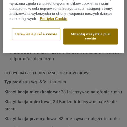
wyrażona zgoda na przechowywanie plików cookie na swoim
się w 97% z surowców naturalnych. Wykładzina została
KLUCZOWE CECHY
urządzeniu w celu usprawnienia korzystania z nawigacji strony,
zabezpieczona matową powłoką xf² zapewniającą
analizowania wykorzystania strony i wsparcia naszych działań
Wyprodukowano we Włoszech
niezwykłą trwałość, łatwe czyszczenie i konserwację.
marketingowych.
Polityka Cookie
Antystatyczność R ≤ 108Ω
Ponadczasowy marmurowy wzór
Ustawienia plików cookie
Akceptuj wszystkie pliki
cookie
Możliwość recyklingu po eksploatacji
Matowa powłoka xf² zapewniająca doskonałą trwałość i
odporność chemiczną
SPECYFIKACJE TECHNICZNE I ŚRODOWISKOWE
Typ produktu wg ISO:
Linoleum
Klasyfikacja mieszkaniowa:
23 Intensywne natężenie ruchu
Klasyfikacja obiektowa:
34 Bardzo intensywne natężenie
ruchu
Klasyfikacja przemysłowa:
43 Intensywne natężenie ruchu