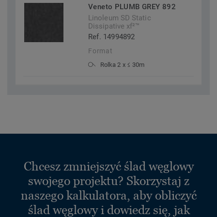
Veneto PLUMB GREY 892
Linoleum SD Static
Dissipative xf²™
Ref. 14994892
Format
Rolka 2 x ≤ 30m
Chcesz zmniejszyć ślad węglowy
swojego projektu? Skorzystaj z
naszego kalkulatora, aby obliczyć
ślad węglowy i dowiedz się, jak