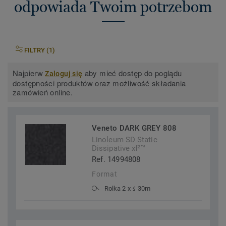
odpowiada Twoim potrzebom
FILTRY (1)
Najpierw
aby mieć dostęp do poglądu
Zaloguj się
dostępności produktów oraz możliwość składania
zamówień online.
Veneto DARK GREY 808
Linoleum SD Static
Dissipative xf²™
Ref. 14994808
Format
Rolka 2 x ≤ 30m