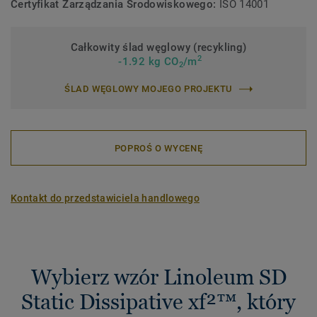
Certyfikat Zarządzania Środowiskowego:
ISO 14001
Całkowity ślad węglowy (recykling)
2
-1.92 kg CO
/m
2
ŚLAD WĘGLOWY MOJEGO PROJEKTU
POPROŚ O WYCENĘ
Kontakt do przedstawiciela handlowego
Wybierz wzór Linoleum SD
Static Dissipative xf²™, który