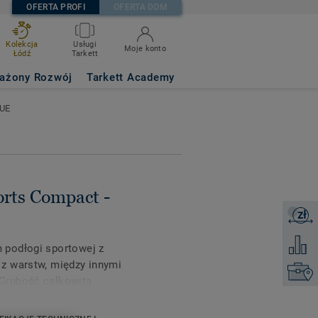
OFERTA PROFI
OFERTA DOM
Kolekcja
Usługi
Moje konto
Łódź
Tarkett
GHT BLUE
ażony Rozwój
Tarkett Academy
LUE
rts Compact -
zł
Zapytaj 
Dodaj d
 podłogi sportowej z
z warstw, między innymi
Kontakt
Grubość całkowita