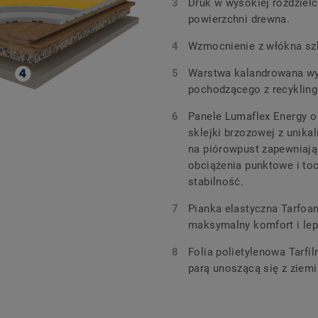
Druk w wysokiej rozdzielc
powierzchni drewna.
Wzmocnienie z włókna sz
Warstwa kalandrowana wy
pochodzącego z recykling
Panele Lumaflex Energy 
sklejki brzozowej z uni
na piórowpust zapewniaj
obciążenia punktowe i to
stabilność.
Pianka elastyczna Tarfoa
maksymalny komfort i leps
Folia polietylenowa Tarf
parą unoszącą się z ziemi