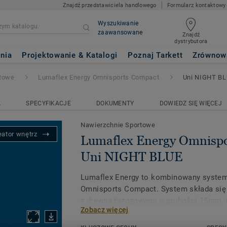
Znajdź przedstawiciela handlowego
Formularz kontaktowy
Wyszukiwanie
zaawansowane
Znajdź
dystrybutora
 Omnisports Compact
- Uni NI
nia
Projektowanie & Katalogi
Poznaj Tarkett
Zrównow
rtowe
Lumaflex Energy Omnisports Compact
Uni NIGHT B
A
SPECYFIKACJE
DOKUMENTY
DOWIEDZ SIĘ WIĘCEJ
Nawierzchnie Sportowe
eator wnętrz
Lumaflex Energy Omnispo
Uni NIGHT BLUE
Lumaflex Energy to kombinowany system
Omnisports Compact. System składa się 
z drewna brzozowego o grubości 15mm. 
Zobacz więcej
systemu wynosi 32mm.