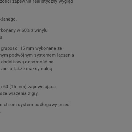
zości zapewnia realistyczny wygląd
klanego.
konany w 60% z winylu
u.
o grubości 15 mm wykonane ze
kalnym podwójnym systemem łączenia
ą dodatkową odporność na
czne, a także maksymalną
m 60 (15 mm) zapewniająca
ze wrażenia z gry.
ilm chroni system podłogowy przed
.