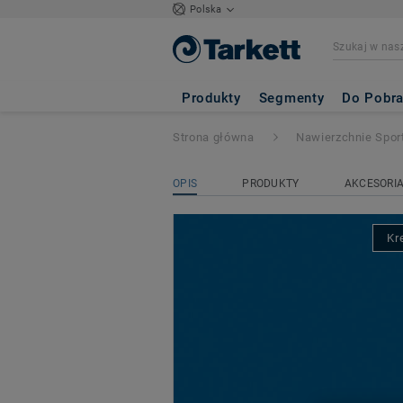
Polska
Lumaflex Energy
Produkty
Segmenty
Do Pobra
Strona główna
Nawierzchnie Spo
OPIS
PRODUKTY
AKCESORI
Kr