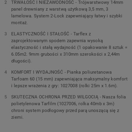
TRWAŁOŚĆ I NIEZAWODNOŚĆ - Trójwarstwowy 14mm
panel drewniany z warstwą użytkową 3,5 mm, 3
lamelowa. System 2-Lock zapewniający łatwy i szybki
montaż.
ELASTYCZNOŚĆ I STAŁOŚĆ - Tarflex z
zaprojektowanym spodem zapewnia wysoką
elastyczność i stałą wydajność (1 opakowanie 8 sztuk =
6.05m2. 9mm grubości x 310mm szerokości x 2,44m
długości).
KOMFORT I WYDAJNOŚĆ - Pianka poliuretanowa
Tarfoam 60 (15 mm) zapewniająca maksymalny komfort
i lepsze wrażenia z gry: 1027008 (rolki 25m x 1.6m).
SKUTECZNA OCHRONA PRZED WILGOCIĄ - Nasza folia
polietylenowa Tarfilm (1027006, rolka 40mb x 3m)
chroni system podłogowy przed parą unoszącą się z
ziemi.