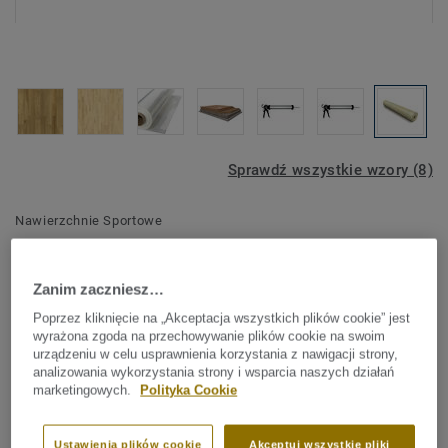
Sprawdź wszystkie wzory (8)
Nawierzchnie Sportowe
MULTIFLEX M - TARFOAM
60
Zanim zaczniesz…
Poprzez kliknięcie na „Akceptacja wszystkich plików cookie” jest
Nasza wielowarstwowa podłoga drewniana Multiflex M jest
wyrażona zgoda na przechowywanie plików cookie na swoim
uniwersalnym rozwiązaniem do obiektów sportowych,
urządzeniu w celu usprawnienia korzystania z nawigacji strony,
analizowania wykorzystania strony i wsparcia naszych działań
takich jak szkolne lub ogólnodostępne sale gimnastyczne.
marketingowych.
Polityka Cookie
Idealnie sprawdza się w przypadku ograniczeń
Zobacz więcej
remontowych. Ciągła sub-konstrukcja podłogi zapewnia
dobrą odporność na uderzenia i zmniejsza ryzyko
Ustawienia plików cookie
Akceptuj wszystkie pliki