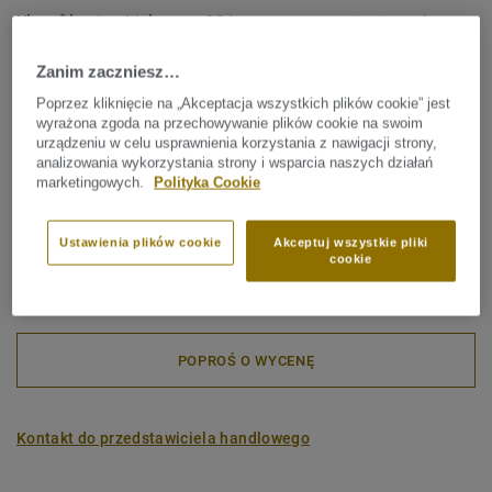
Klasyfikacja obiektowa:
33 Intensywne natężenie ruchu
Klasyfikacja mieszkaniowa:
23 Intensywne natężenie ruchu
Zanim zaczniesz…
Certyfikat Zarządzania Środowiskowego:
ISO 14001
Poprzez kliknięcie na „Akceptacja wszystkich plików cookie” jest
wyrażona zgoda na przechowywanie plików cookie na swoim
Wysokość warsty użytkowej:
2,8 mm
urządzeniu w celu usprawnienia korzystania z nawigacji strony,
analizowania wykorzystania strony i wsparcia naszych działań
marketingowych.
Polityka Cookie
Całkowity ślad węglowy (recykling)
2
1.12 kg CO
/m
2
Ustawienia plików cookie
Akceptuj wszystkie pliki
cookie
ŚLAD WĘGLOWY MOJEGO PROJEKTU
POPROŚ O WYCENĘ
Kontakt do przedstawiciela handlowego