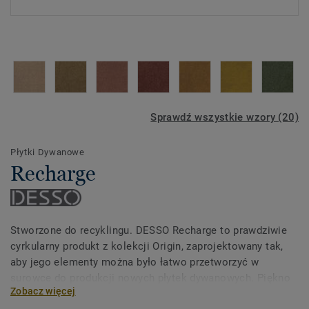
Sprawdź wszystkie wzory (20)
Płytki Dywanowe
Recharge
Stworzone do recyklingu. DESSO Recharge to prawdziwie
cyrkularny produkt z kolekcji Origin, zaprojektowany tak,
aby jego elementy można było łatwo przetworzyć w
surowce do produkcji nowych płytek dywanowych. Piękno
Zobacz więcej
cyrkularności tkwi w nieregularności i niejednorodnej