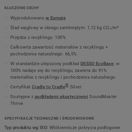
fakturze wzoru, zapraszając do jego dotykania i
podziwiania, raz za razem.
KLUCZOWE CECHY
Wyprodukowano
w Europie
Tak jak kolekcje płytek dywanowych z rodziny Origin:
Emerge, Evolve i Retrace, także ta kolekcja czerpie
Ślad węglowy w obiegu zamkniętym: 1,12 kg CO₂/m²
inspirację z procesu cyrkularnego. Wzór kolekcji Recharge
Przędza z recyklingu: 100%
nawiązuje do przetworzonej kredy wykorzystywanej przy
produkcji podkładu EcoBase i dzieli tę samą, piękną paletę
Całkowita zawartość materiałów z recyklingu +
kolorystyczną co kolekcja
DESSO Retrace
, tworząc
pochodzenia naturalnego: 66,5%
atrakcyjny kontrast z bardziej stonowanymi tonami
W standardzie ulepszony podkład
DESSO EcoBase
: w
kolorystycznymi obecnymi w kolekcjach Emerge i Evolve.
100% nadaje się do recyklingu, zawiera do 91%
materiałów z recyklingu i pochodzenia naturalnego
Kolekcja jest częścią oferty
Circular Selection
.
®
Certyfikat
Cradle to Cradle
Silver
Dostępne z
podkładami akustycznymi
SoundMaster
Thrive
SPECYFIKACJE TECHNICZNE I ŚRODOWISKOWE
Typ produktu wg ISO:
Włókiennicze pokrycia podłogowe