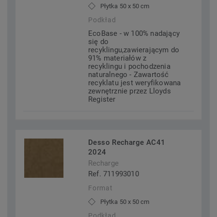
Płytka 50 x 50 cm
Podkład
EcoBase - w 100% nadający
się do
recyklingu,zawierającym do
91% materiałów z
recyklingu i pochodzenia
naturalnego - Zawartość
recyklatu jest weryfikowana
zewnętrznie przez Lloyds
Register
Desso Recharge AC41
2024
Recharge
Ref. 711993010
Format
Płytka 50 x 50 cm
Podkład