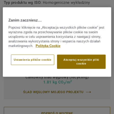
Typ produktu wg ISO:
Homogeniczne wykładziny
podłogowe z PCW
Zawartość spoiwa:
Type I
Zanim zaczniesz…
Klasyfikacja obiektowa:
34 Bardzo intensywne natężenie
Poprzez kliknięcie na „Akceptacja wszystkich plików cookie” jest
wyrażona zgoda na przechowywanie plików cookie na swoim
ruchu
urządzeniu w celu usprawnienia korzystania z nawigacji strony,
analizowania wykorzystania strony i wsparcia naszych działań
Klasyfikacja przemysłowa:
43 Intensywne natężenie ruchu
marketingowych.
Polityka Cookie
Zabezpieczenie powierzchni:
iQ PUR
Rolka (1 nr SAP)
Płytka (1 nr SAP)
Ustawienia plików cookie
Akceptuj wszystkie pliki
cookie
Całkowity ślad węglowy (recykling)
2
1.81 kg CO
/m
2
ŚLAD WĘGLOWY MOJEGO PROJEKTU
POPROŚ O WYCENĘ