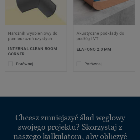
Narożnik wyobleniowy do
Akustyczne podkłady do
pomieszczeń czystych
podłóg LVT
INTERNAL CLEAN ROOM
ELAFONO 2,0 MM
CORNER
Porównaj
Porównaj
Chcesz zmniejszyć ślad węglowy
swojego projektu? Skorzystaj z
naszego kalkulatora, aby obliczyć