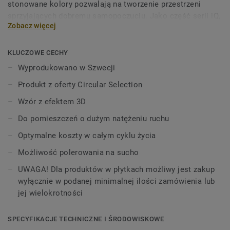
stonowane kolory pozwalają na tworzenie przestrzeni
sprzyjających dobremu samopoczuciu. Jako część serii iQ,
Zobacz więcej
kolekcja ta oferuje wyjątkową trwałość oraz doskonałą
odporność na ścieranie, plamy i zużycie we wszystkich
miejscach o dużym natężeniu ruchu. Nie wymaga
KLUCZOWE CECHY
polerowania ani woskowania, wystarczy polerowanie na
Wyprodukowano w Szwecji
sucho, aby przywrócić podłodze jej pierwotny wygląd.
Produkt z oferty Circular Selection
iQ Eminent jest częścią naszej oferty Circular Selection.
Wzór z efektem 3D
Do pomieszczeń o dużym natężeniu ruchu
Optymalne koszty w całym cyklu życia
Możliwość polerowania na sucho
UWAGA! Dla produktów w płytkach możliwy jest zakup
wyłącznie w podanej minimalnej ilości zamówienia lub
jej wielokrotności
SPECYFIKACJE TECHNICZNE I ŚRODOWISKOWE