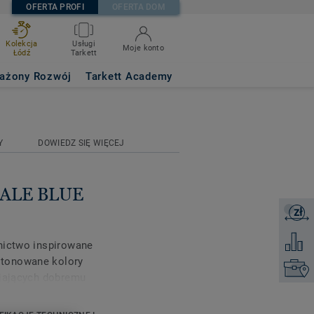
OFERTA PROFI
OFERTA DOM
Kolekcja
Usługi
Moje konto
Łódź
Tarkett
ażony Rozwój
Tarkett Academy
Y
DOWIEDZ SIĘ WIĘCEJ
PALE BLUE
zł
Zapytaj 
Dodaj d
nictwo inspirowane
stonowane kolory
Kontakt
yjających dobremu
cja ta oferuje
rność na ścieranie,