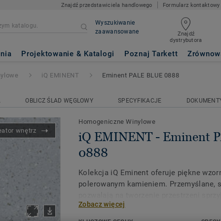
Znajdź przedstawiciela handlowego
Formularz kontaktowy
Wyszukiwanie
zaawansowane
Znajdź
dystrybutora
minent PALE BLUE 0888
nia
Projektowanie & Katalogi
Poznaj Tarkett
Zrównow
nylowe
iQ EMINENT
Eminent PALE BLUE 0888
A
OBLICZ ŚLAD WĘGLOWY
SPECYFIKACJE
DOKUMENT
Homogeniczne Winylowe
eator wnętrz
iQ EMINENT - Eminent 
0888
Kolekcja iQ Eminent oferuje piękne wzor
polerowanym kamieniem. Przemyślane, 
pozwalają na tworzenie przestrzeni sprz
Zobacz więcej
samopoczuciu. Jako część serii iQ, kolek
wyjątkową trwałość oraz doskonałą odpo