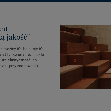
ent
ą jakość"
z rodziny iQ. Kolekcje iQ
alet funkcjonalnych
, takie
dużą elastyczność
, co
tażu -
przy zachowaniu