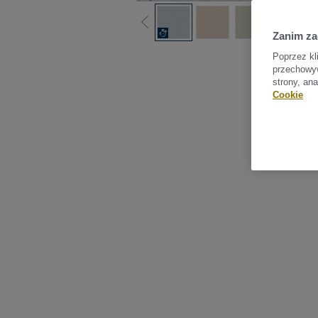
Zanim z
Sprawdź
Poprzez kl
przechowyw
strony, an
Cookie