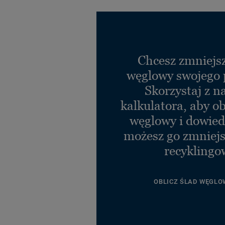
Chcesz zmniejsz
węglowy swojego 
Skorzystaj z n
kalkulatora, aby ob
węglowy i dowiedz
możesz go zmniejs
recyklingo
OBLICZ ŚLAD WĘGLO