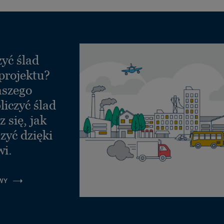
yć ślad
projektu?
aszego
liczyć ślad
 się, jak
zyć dzięki
wi.
WY