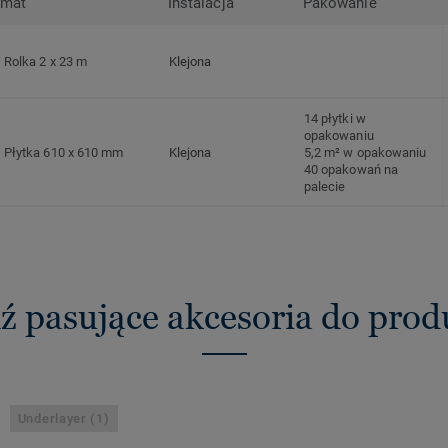
rmat
Instalacja
Pakowanie
Rolka 2 x 23 m
Klejona
14 płytki w
opakowaniu
Płytka 610 x 610 mm
Klejona
5,2 m² w opakowaniu
40 opakowań na
palecie
ź pasujące akcesoria do pro
Underlayer (1)