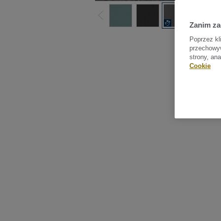
Zanim z
Sprawdź
Poprzez kl
przechowyw
strony, an
Cookie