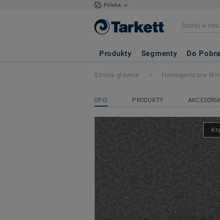
Polska
iQ GRANIT
- Gra
Produkty
Segmenty
Do Pobra
Strona główna
Homogeniczne Wi
OPIS
PRODUKTY
AKCESORI
Kr