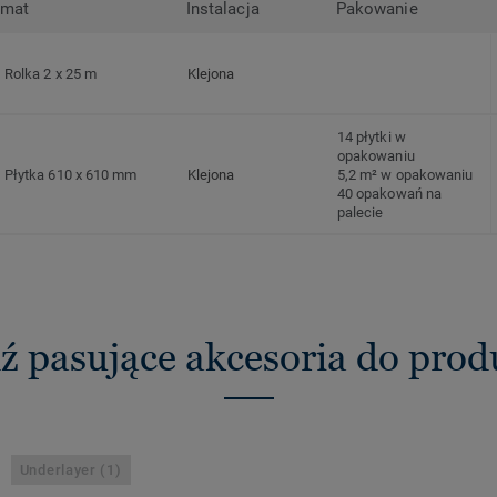
rmat
Instalacja
Pakowanie
Rolka 2 x 25 m
Klejona
14 płytki w
opakowaniu
Płytka 610 x 610 mm
Klejona
5,2 m² w opakowaniu
40 opakowań na
palecie
ź pasujące akcesoria do pro
Underlayer (1)