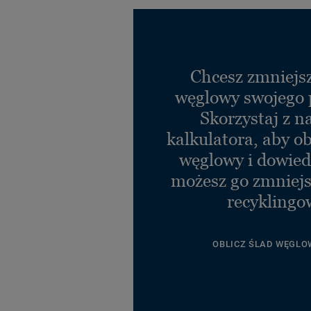
Chcesz zmniejsz
węglowy swojego 
Skorzystaj z n
kalkulatora, aby ob
węglowy i dowiedz
możesz go zmniejs
recyklingo
OBLICZ ŚLAD WĘGLO