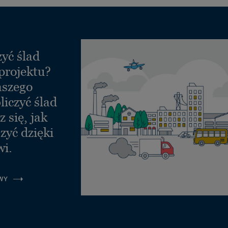
yć ślad
projektu?
aszego
liczyć ślad
 się, jak
zyć dzięki
wi.
WY