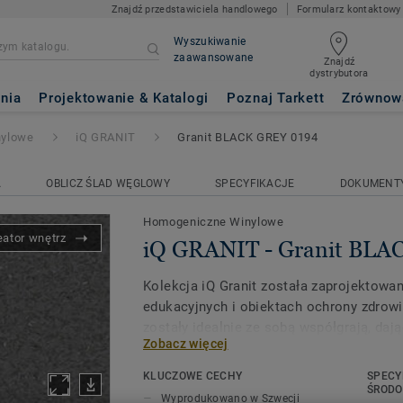
Znajdź przedstawiciela handlowego
Formularz kontaktowy
Wyszukiwanie
zaawansowane
Znajdź
dystrybutora
nit BLACK GREY 0194
nia
Projektowanie & Katalogi
Poznaj Tarkett
Zrównow
nylowe
iQ GRANIT
Granit BLACK GREY 0194
A
OBLICZ ŚLAD WĘGLOWY
SPECYFIKACJE
DOKUMENT
Homogeniczne Winylowe
eator wnętrz
iQ GRANIT - Granit BLA
Kolekcja iQ Granit została zaprojektowa
edukacyjnych i obiektach ochrony zdrowi
zostały idealnie ze sobą współgrają, daj
Zobacz więcej
projektowania. iQ Granit oferuje wyjątko
doskonałą odporność na ścieranie, plamy
KLUCZOWE CECHY
SPECY
wszystkich miejscach o dużym natężeni
ŚROD
Wyprodukowano w Szwecji