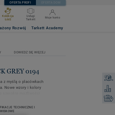
OFERTA PROFI
OFERTA DOM
Kolekcja
Usługi
Moje konto
Łódź
Tarkett
ażony Rozwój
Tarkett Academy
Y
DOWIEDZ SIĘ WIĘCEJ
CK GREY 0194
zł
Zapytaj 
na z myślą o placówkach
a. Nowe wzory i kolory
Dodaj d
ąc szerokie możliwości
Kontakt
wą trwałość oraz
 i zużycie we
FIKACJE TECHNICZNE I
u ruchu. Nie wymaga
OWISKOWE