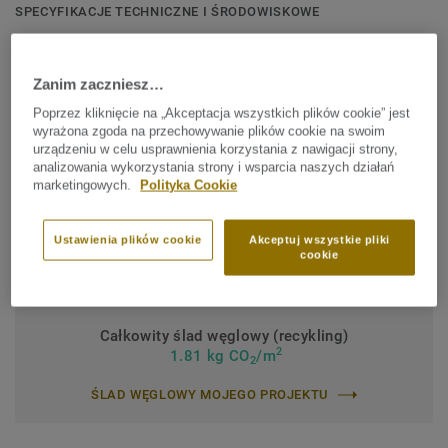
SPECYFIKACJE TECHNICZNE I ŚRODOWISKOWE
Typ produktu wg ISO:
Homogeniczne wykładziny
podłogowe z PCW
Zanim zaczniesz…
Zawartość spoiwa:
Type I
Poprzez kliknięcie na „Akceptacja wszystkich plików cookie” jest
wyrażona zgoda na przechowywanie plików cookie na swoim
Klasyfikacja obiektowa:
34 Bardzo intensywne natężenie
urządzeniu w celu usprawnienia korzystania z nawigacji strony,
ruchu
analizowania wykorzystania strony i wsparcia naszych działań
marketingowych.
Polityka Cookie
Klasyfikacja przemysłowa:
43 Intensywne natężenie ruchu
Zabezpieczenie powierzchni:
iQ PUR
Ustawienia plików cookie
Akceptuj wszystkie pliki
cookie
Rolka (1 nr SAP)
Płytka (1 nr SAP)
Całkowity ślad węglowy (recykling)
2
1.81 kg CO
/m
2
ŚLAD WĘGLOWY MOJEGO PROJEKTU