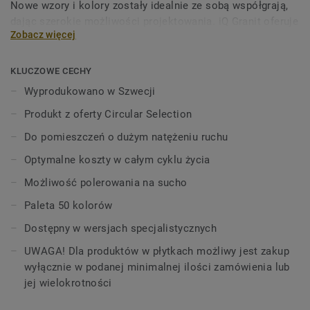
Nowe wzory i kolory zostały idealnie ze sobą współgrają,
dając szerokie możliwości projektowania. iQ Granit oferuje
Zobacz więcej
wyjątkową trwałość oraz doskonałą odporność na
ścieranie, plamy i zużycie we wszystkich miejscach o
dużym natężeniu ruchu. Nie wymaga polerowania ani
KLUCZOWE CECHY
woskowania, wystarczy polerowanie na sucho, aby
Wyprodukowano w Szwecji
przywrócić podłodze jej pierwotny wygląd. Kolekcja
Produkt z oferty Circular Selection
dostępna również w wersji akustycznej, antypoślizgowej
oraz rozpraszającej ładunki elektrostatyczne. iQ Granit jest
Do pomieszczeń o dużym natężeniu ruchu
częścią naszej oferty Circular Selection.
Optymalne koszty w całym cyklu życia
Możliwość polerowania na sucho
Paleta 50 kolorów
Dostępny w wersjach specjalistycznych
UWAGA! Dla produktów w płytkach możliwy jest zakup
wyłącznie w podanej minimalnej ilości zamówienia lub
jej wielokrotności