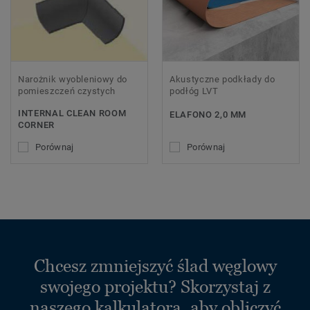
Narożnik wyobleniowy do
Akustyczne podkłady do
pomieszczeń czystych
podłóg LVT
INTERNAL CLEAN ROOM
ELAFONO 2,0 MM
CORNER
Porównaj
Porównaj
Chcesz zmniejszyć ślad węglowy
swojego projektu? Skorzystaj z
naszego kalkulatora, aby obliczyć