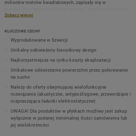
milionów metrów kwadratowych, zapisały się w
historii. Dziś historia odżywa na nowo, dzięki odświeżonej
Zobacz więcej
kolekcji inspirowanej światem w ruchu.
W nowych wzorach wykorzystano miękkie rozmycia oraz
KLUCZOWE CECHY
zmienny poziom przejrzystości, nawiązując do właściwości
Wyprodukowana w Szwecji
farby akwarelowej. iQ Optima wyróżnia się
Unikalny odświeżony kierunkowy design
zaktualizowanym, unikalnym dla Tarkett wzorem
kierunkowym z półprzezroczystymi drobinkami oraz jest
Najkorzystniejsze na rynku koszty eksploatacji
teraz dostępna w 3 wzorach i 55 kolorach.
Unikatowe odświeżanie powierzchni przez polerowanie
na sucho
Kolekcja, należąca do grupy produktów iQ, wyróżnia się nie
tylko niezwykłą trwałością, odpornością na zużycie i
Należy do oferty obejmującej wielofunkcyjne
ścieranie w intensywnie użytkowanych pomieszczeniach,
rozwiązania (akustyczne, antypoślizgowe, przewodzące i
ale także wyjątkowo korzystnym kosztem eksploatacji. iQ
rozpraszająca ładunki elektrostatyczne)
Optima znana jest z unikalnej metody renowacji
UWAGA! Dla produktów w płytkach możliwy jest zakup
powierzchni - polerowania na sucho, która przedłuża jej
wyłącznie w podanej minimalnej ilości zamówienia lub
żywotność i zapewnia niezrównaną trwałość.
jej wielokrotności
Specjalnie zaprojektowana, aby można ją było łączyć