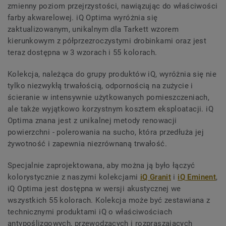
zmienny poziom przejrzystości, nawiązując do właściwości
farby akwarelowej. iQ Optima wyróżnia się
zaktualizowanym, unikalnym dla Tarkett wzorem
kierunkowym z półprzezroczystymi drobinkami oraz jest
teraz dostępna w 3 wzorach i 55 kolorach.
Kolekcja, należąca do grupy produktów iQ, wyróżnia się nie
tylko niezwykłą trwałością, odpornością na zużycie i
ścieranie w intensywnie użytkowanych pomieszczeniach,
ale także wyjątkowo korzystnym kosztem eksploatacji. iQ
Optima znana jest z unikalnej metody renowacji
powierzchni - polerowania na sucho, która przedłuża jej
żywotność i zapewnia niezrównaną trwałość.
Specjalnie zaprojektowana, aby można ją było łączyć
kolorystycznie z naszymi kolekcjami
iQ Granit
i
iQ Eminent
,
iQ Optima jest dostępna w wersji akustycznej we
wszystkich 55 kolorach. Kolekcja może być zestawiana z
technicznymi produktami iQ o właściwościach
antypoślizgowych, przewodzących i rozpraszających