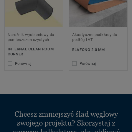
Narożnik wyobleniowy do
Akustyczne podkłady do
pomieszczeń czystych
podłóg LVT
INTERNAL CLEAN ROOM
ELAFONO 2,0 MM
CORNER
Porównaj
Porównaj
Chcesz zmniejszyć ślad węglowy
swojego projektu? Skorzystaj z
naszego kalkulatora, aby obliczyć