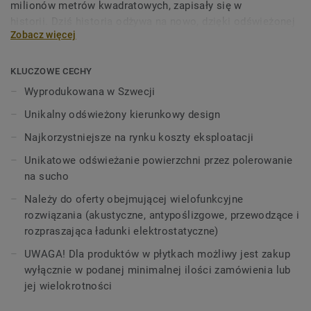
milionów metrów kwadratowych, zapisały się w
historii. Dziś historia odżywa na nowo, dzięki odświeżonej
Zobacz więcej
kolekcji inspirowanej światem w ruchu.
W nowych wzorach wykorzystano miękkie rozmycia oraz
KLUCZOWE CECHY
zmienny poziom przejrzystości, nawiązując do właściwości
Wyprodukowana w Szwecji
farby akwarelowej. iQ Optima wyróżnia się
Unikalny odświeżony kierunkowy design
zaktualizowanym, unikalnym dla Tarkett wzorem
kierunkowym z półprzezroczystymi drobinkami oraz jest
Najkorzystniejsze na rynku koszty eksploatacji
teraz dostępna w 3 wzorach i 55 kolorach.
Unikatowe odświeżanie powierzchni przez polerowanie
na sucho
Kolekcja, należąca do grupy produktów iQ, wyróżnia się nie
tylko niezwykłą trwałością, odpornością na zużycie i
Należy do oferty obejmującej wielofunkcyjne
ścieranie w intensywnie użytkowanych pomieszczeniach,
rozwiązania (akustyczne, antypoślizgowe, przewodzące i
ale także wyjątkowo korzystnym kosztem eksploatacji. iQ
rozpraszająca ładunki elektrostatyczne)
Optima znana jest z unikalnej metody renowacji
UWAGA! Dla produktów w płytkach możliwy jest zakup
powierzchni - polerowania na sucho, która przedłuża jej
wyłącznie w podanej minimalnej ilości zamówienia lub
żywotność i zapewnia niezrównaną trwałość.
jej wielokrotności
Specjalnie zaprojektowana, aby można ją było łączyć