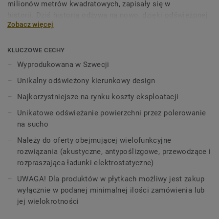
milionów metrów kwadratowych, zapisały się w
historii. Dziś historia odżywa na nowo, dzięki odświeżonej
Zobacz więcej
kolekcji inspirowanej światem w ruchu.
W nowych wzorach wykorzystano miękkie rozmycia oraz
KLUCZOWE CECHY
zmienny poziom przejrzystości, nawiązując do właściwości
Wyprodukowana w Szwecji
farby akwarelowej. iQ Optima wyróżnia się
Unikalny odświeżony kierunkowy design
zaktualizowanym, unikalnym dla Tarkett wzorem
kierunkowym z półprzezroczystymi drobinkami oraz jest
Najkorzystniejsze na rynku koszty eksploatacji
teraz dostępna w 3 wzorach i 55 kolorach.
Unikatowe odświeżanie powierzchni przez polerowanie
na sucho
Kolekcja, należąca do grupy produktów iQ, wyróżnia się nie
tylko niezwykłą trwałością, odpornością na zużycie i
Należy do oferty obejmującej wielofunkcyjne
ścieranie w intensywnie użytkowanych pomieszczeniach,
rozwiązania (akustyczne, antypoślizgowe, przewodzące i
ale także wyjątkowo korzystnym kosztem eksploatacji. iQ
rozpraszająca ładunki elektrostatyczne)
Optima znana jest z unikalnej metody renowacji
UWAGA! Dla produktów w płytkach możliwy jest zakup
powierzchni - polerowania na sucho, która przedłuża jej
wyłącznie w podanej minimalnej ilości zamówienia lub
żywotność i zapewnia niezrównaną trwałość.
jej wielokrotności
Specjalnie zaprojektowana, aby można ją było łączyć