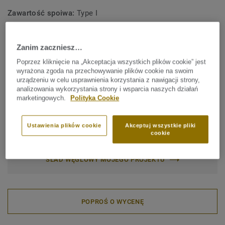
technicznymi produktami iQ o właściwościach
antypoślizgowych, przewodzących i rozpraszających
Zawartość spoiwa:
Type I
ładunki elektrostatyczne.
Klasyfikacja obiektowa:
34 Bardzo intensywne natężenie
ruchu
Produkowana w Szwecji iQ Optima jest globalnie
Zanim zaczniesz…
rozpoznawana za zrównoważone osiągi, wykonana z
Klasyfikacja przemysłowa:
43 Intensywne natężenie ruchu
Poprzez kliknięcie na „Akceptacja wszystkich plików cookie” jest
odpowiedzialnie dobranych materiałów i nadaje się do
wyrażona zgoda na przechowywanie plików cookie na swoim
Zabezpieczenie powierzchni:
iQ PUR
recyklingu w ramach programu Tarkett
ReStart®
.
urządzeniu w celu usprawnienia korzystania z nawigacji strony,
analizowania wykorzystania strony i wsparcia naszych działań
Rolka (1 nr SAP)
Płytka (1 nr SAP)
marketingowych.
Polityka Cookie
Ustawienia plików cookie
Akceptuj wszystkie pliki
Całkowity ślad węglowy (recykling)
cookie
2
1.81 kg CO
/m
2
ŚLAD WĘGLOWY MOJEGO PROJEKTU
POPROŚ O WYCENĘ