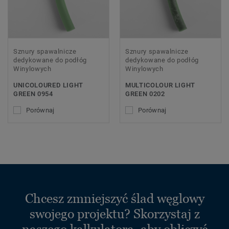
Sznury spawalnicze
Sznury spawalnicze
dedykowane do podłóg
dedykowane do podłóg
Winylowych
Winylowych
UNICOLOURED LIGHT
MULTICOLOUR LIGHT
GREEN 0954
GREEN 0202
Porównaj
Porównaj
Chcesz zmniejszyć ślad węglowy
swojego projektu? Skorzystaj z
naszego kalkulatora, aby obliczyć