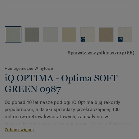
Sprawdź wszystkie wzory (55)
Homogeniczne Winylowe
iQ OPTIMA - Optima SOFT
GREEN 0987
Od ponad 40 lat nasze podłogi iQ Optima biją rekordy
popularności, a dzięki sprzedaży przekraczającej 100
milionów metrów kwadratowych, zapisały się w
historii. Dziś historia odżywa na nowo, dzięki odświeżonej
Zobacz więcej
kolekcji inspirowanej światem w ruchu.