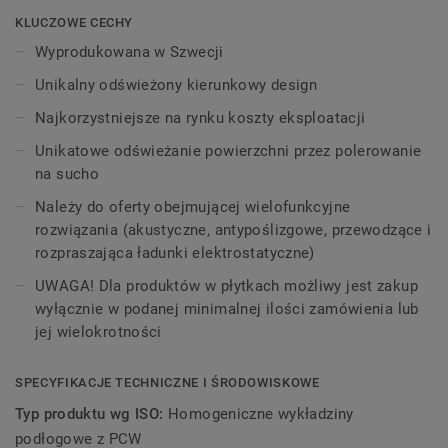
W nowych wzorach wykorzystano miękkie rozmycia oraz
KLUCZOWE CECHY
zmienny poziom przejrzystości, nawiązując do właściwości
Wyprodukowana w Szwecji
farby akwarelowej. iQ Optima wyróżnia się
Unikalny odświeżony kierunkowy design
zaktualizowanym, unikalnym dla Tarkett wzorem
kierunkowym z półprzezroczystymi drobinkami oraz jest
Najkorzystniejsze na rynku koszty eksploatacji
teraz dostępna w 3 wzorach i 55 kolorach.
Unikatowe odświeżanie powierzchni przez polerowanie
na sucho
Kolekcja, należąca do grupy produktów iQ, wyróżnia się nie
tylko niezwykłą trwałością, odpornością na zużycie i
Należy do oferty obejmującej wielofunkcyjne
ścieranie w intensywnie użytkowanych pomieszczeniach,
rozwiązania (akustyczne, antypoślizgowe, przewodzące i
ale także wyjątkowo korzystnym kosztem eksploatacji. iQ
rozpraszająca ładunki elektrostatyczne)
Optima znana jest z unikalnej metody renowacji
UWAGA! Dla produktów w płytkach możliwy jest zakup
powierzchni - polerowania na sucho, która przedłuża jej
wyłącznie w podanej minimalnej ilości zamówienia lub
żywotność i zapewnia niezrównaną trwałość.
jej wielokrotności
Specjalnie zaprojektowana, aby można ją było łączyć
kolorystycznie z naszymi kolekcjami
iQ Granit
i
iQ Eminent
,
SPECYFIKACJE TECHNICZNE I ŚRODOWISKOWE
iQ Optima jest dostępna w wersji akustycznej we
Typ produktu wg ISO:
Homogeniczne wykładziny
wszystkich 55 kolorach. Kolekcja może być zestawiana z
podłogowe z PCW