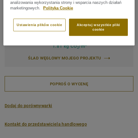
analizowania wykorzystania strony i wsparcia naszych działań
Zabezpieczenie powierzchni:
iQ PUR
marketingowych.
Polityka Cookie
Rolka (1 nr SAP)
Płytka (1 nr SAP)
Ustawienia plików cookie
Akceptuj wszystkie pliki
cookie
Całkowity ślad węglowy (recykling)
2
1.81 kg CO
/m
2
ŚLAD WĘGLOWY MOJEGO PROJEKTU
POPROŚ O WYCENĘ
Dodaj do porównywarki
Kontakt do przedstawiciela handlowego