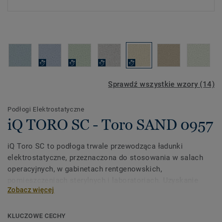
Sprawdź wszystkie wzory (14)
Podłogi Elektrostatyczne
iQ TORO SC - Toro SAND 0957
iQ Toro SC to podłoga trwale przewodząca ładunki
elektrostatyczne, przeznaczona do stosowania w salach
operacyjnych, w gabinetach rentgenowskich,
pomieszczeniach sterylnych i laboratoriach. Uzyskanie
Zobacz więcej
zaawansowanych właściwości przewodzących było
możliwe dzięki zastosowaniu cząsteczek węgla
osadzonych w winylu oraz podkładu węglowego. Kolekcja
KLUCZOWE CECHY